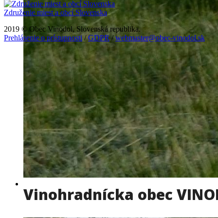
Združenie miest a obcí Slovenska
2019 © Obec Vinodol, Slovenská republika.
Prehlásenie o prístupnosti
/
GDPR
/
webmaster@obec-vinodol.sk
Vinohradnícka obec VIN