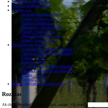
Vyhlásenie o prístupnosti
Ochrana osobných údajov
Vinodol s.r.o.
Informácie Vinodol s.r.o.
Galéria Vinodol s.r.o.
Kontakt Vinodol s.r.o.
Dokumenty Vinodol s.r.o.
Faktúry Vinodol s.r.o.
Objednávky Vinodol s.r.o.
Zmluvy Vinodol s.r.o.
Zariadenie pre seniorov
O zariadení pre seniorov Vinodol
Tlačivá a dokumenty pre seniorov
Galéria – ZpSV
Kontakt – ZpSV
O zariadení pre seniorov Vinodol
Tlačivá a dokumenty pre seniorov
Galéria – ZpSV
Kontakt – ZpSV
Sčítanie obyvateľov, domov a bytov
Rozhlas
Ak chcete dostávať miestny rozhlas, zadajte Váš email.: