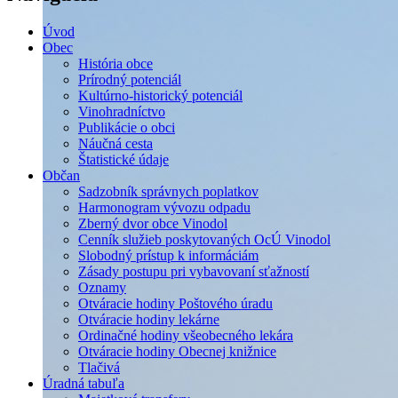
Úvod
Obec
História obce
Prírodný potenciál
Kultúrno-historický potenciál
Vinohradníctvo
Publikácie o obci
Náučná cesta
Štatistické údaje
Občan
Sadzobník správnych poplatkov
Harmonogram vývozu odpadu
Zberný dvor obce Vinodol
Cenník služieb poskytovaných OcÚ Vinodol
Slobodný prístup k informáciám
Zásady postupu pri vybavovaní sťažností
Oznamy
Otváracie hodiny Poštového úradu
Otváracie hodiny lekárne
Ordinačné hodiny všeobecného lekára
Otváracie hodiny Obecnej knižnice
Tlačivá
Úradná tabuľa