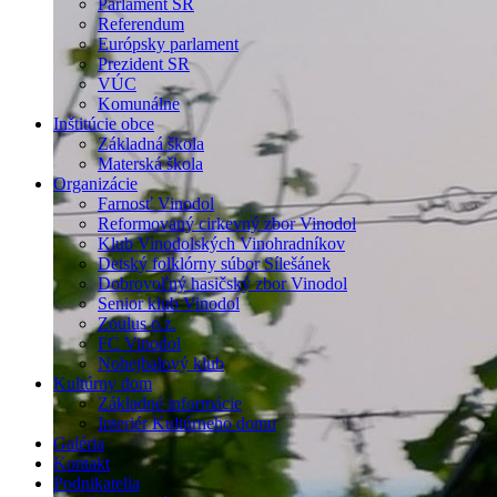
Parlament SR
Referendum
Európsky parlament
Prezident SR
VÚC
Komunálne
Inštitúcie obce
Základná škola
Materská škola
Organizácie
Farnosť Vinodol
Reformovaný cirkevný zbor Vinodol
Klub Vinodolských Vinohradníkov
Detský folklórny súbor Sílešánek
Dobrovoľný hasičský zbor Vinodol
Senior klub Vinodol
Zoulus o.z.
FC Vinodol
Nohejbalový klub
Kultúrny dom
Základné informácie
Interiér Kultúrneho domu
Galéria
Kontakt
Podnikatelia