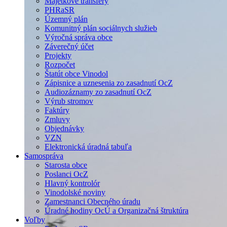
Majetkové transfery
PHRaSR
Územný plán
Komunitný plán sociálnych služieb
Výročná správa obce
Záverečný účet
Projekty
Rozpočet
Štatút obce Vinodol
Zápisnice a uznesenia zo zasadnutí OcZ
Audiozáznamy zo zasadnutí OcZ
Výrub stromov
Faktúry
Zmluvy
Objednávky
VZN
Elektronická úradná tabuľa
Samospráva
Starosta obce
Poslanci OcZ
Hlavný kontrolór
Vinodolské noviny
Zamestnanci Obecného úradu
Úradné hodiny OcÚ a Organizačná štruktúra
Voľby