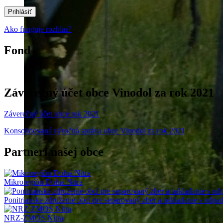
Ako funguje rozhlas?
Fond
Záverečný účet obce Vinodol za rok 2021
Záverečný účet obce rok 2021
Konsolidovaná výročná správa obce Vinodol za rok 2021
Partneri našej obce
Mikroregión Dolná Nitra
Ponitrianske združenie obcí pre separovaný zber a nakladanie s odpa
NRZ-ZMOS Nitra