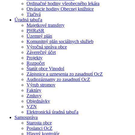
Ordinačné hodiny všeobecného lekára
Otváracie hodiny Obecnej knižnice
Tlačivá
Úradná tabuľa
Majetkové transfery
PHRaSR
Územný plán
Komunitný plán sociálnych služieb
Výročná správa obce
Záverečný účet
Projekty
Rozpočet
Štatút obce Vinodol
Zápisnice a uznesenia zo zasadnutí OcZ
Audiozáznamy zo zasadnutí OcZ
Výrub stromov
Faktúry
Zmluvy
Objednávky
VZN
Elektronická úradná tabuľa
Samospráva
Starosta obce
Poslanci OcZ
Hlavný kontrolór