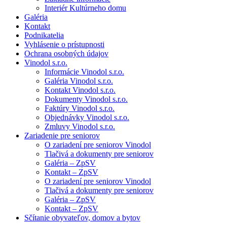
Interiér Kultúrneho domu
Galéria
Kontakt
Podnikatelia
Vyhlásenie o prístupnosti
Ochrana osobných údajov
Vinodol s.r.o.
Informácie Vinodol s.r.o.
Galéria Vinodol s.r.o.
Kontakt Vinodol s.r.o.
Dokumenty Vinodol s.r.o.
Faktúry Vinodol s.r.o.
Objednávky Vinodol s.r.o.
Zmluvy Vinodol s.r.o.
Zariadenie pre seniorov
O zariadení pre seniorov Vinodol
Tlačivá a dokumenty pre seniorov
Galéria – ZpSV
Kontakt – ZpSV
O zariadení pre seniorov Vinodol
Tlačivá a dokumenty pre seniorov
Galéria – ZpSV
Kontakt – ZpSV
Sčítanie obyvateľov, domov a bytov