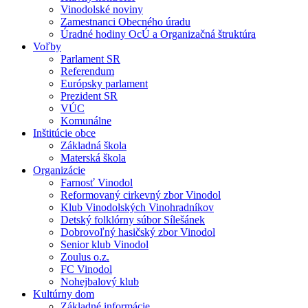
Vinodolské noviny
Zamestnanci Obecného úradu
Úradné hodiny OcÚ a Organizačná štruktúra
Voľby
Parlament SR
Referendum
Európsky parlament
Prezident SR
VÚC
Komunálne
Inštitúcie obce
Základná škola
Materská škola
Organizácie
Farnosť Vinodol
Reformovaný cirkevný zbor Vinodol
Klub Vinodolských Vinohradníkov
Detský folklórny súbor Sílešánek
Dobrovoľný hasičský zbor Vinodol
Senior klub Vinodol
Zoulus o.z.
FC Vinodol
Nohejbalový klub
Kultúrny dom
Základné informácie