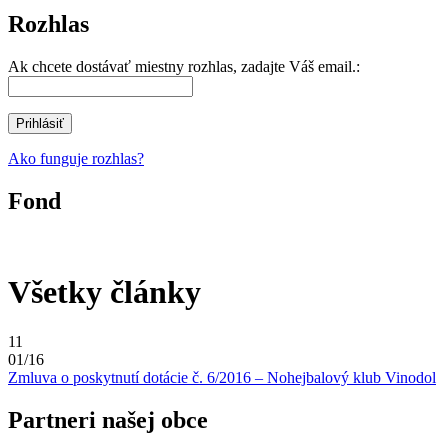
Rozhlas
Ak chcete dostávať miestny rozhlas, zadajte Váš email.:
Ako funguje rozhlas?
Fond
Všetky články
11
01/16
Zmluva o poskytnutí dotácie č. 6/2016 – Nohejbalový klub Vinodol
Partneri našej obce