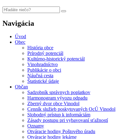
Navigácia
Úvod
Obec
História obce
Prírodný potenciál
Kultúrno-historický potenciál
Vinohradníctvo
Publikácie o obci
Náučná cesta
Štatistické údaje
Občan
Sadzobník správnych poplatkov
Harmonogram vývozu odpadu
Zberný dvor obce Vinodol
Cenník služieb poskytovaných OcÚ Vinodol
Slobodný prístup k informáciám
Zásady postupu pri vybavovaní sťažností
Oznamy
Otváracie hodiny Poštového úradu
Otváracie hodiny lekárne