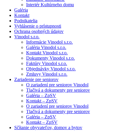
Interiér Kultúrneho domu
Galéria
Kontakt
Podnikatelia
Vyhlásenie o prístupnosti
Ochrana osobných údajov
Vinodol s.r.o.
Informácie Vinodol s.r.o.
Galéria Vinodol s.r.o.
Kontakt Vinodol s.r.o.
Dokumenty Vinodol s.r.o.
Faktúry Vinodol s.r.o.
Objednávky Vinodol s.r.o.
Zmluvy Vinodol s.r.o.
Zariadenie pre seniorov
O zariadení pre seniorov Vinodol
Tlačivá a dokumenty pre seniorov
Galéria – ZpSV
Kontakt – ZpSV
O zariadení pre seniorov Vinodol
Tlačivá a dokumenty pre seniorov
Galéria – ZpSV
Kontakt – ZpSV
Sčítanie obyvateľov, domov a bytov