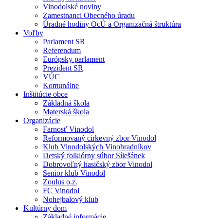
Vinodolské noviny
Zamestnanci Obecného úradu
Úradné hodiny OcÚ a Organizačná štruktúra
Voľby
Parlament SR
Referendum
Európsky parlament
Prezident SR
VÚC
Komunálne
Inštitúcie obce
Základná škola
Materská škola
Organizácie
Farnosť Vinodol
Reformovaný cirkevný zbor Vinodol
Klub Vinodolských Vinohradníkov
Detský folklórny súbor Sílešánek
Dobrovoľný hasičský zbor Vinodol
Senior klub Vinodol
Zoulus o.z.
FC Vinodol
Nohejbalový klub
Kultúrny dom
Základné informácie