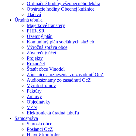
Ordinačné hodiny všeobecného lekára
Otváracie hodiny Obecnej knižnice
Tlačivá
Úradná tabuľa
Majetkové transfery
PHRaSR
Územný plán
Komunitný plán sociálnych služieb
Výročná správa obce
Záverečný účet
Projekty
Rozpočet
Štatút obce Vinodol
Zápisnice a uznesenia zo zasadnutí OcZ
Audiozáznamy zo zasadnutí OcZ
Výrub stromov
Faktúry
Zmluvy
Objednávky
VZN
Elektronická úradná tabuľa
Samospráva
Starosta obce
Poslanci OcZ
Hlavný kontrolór