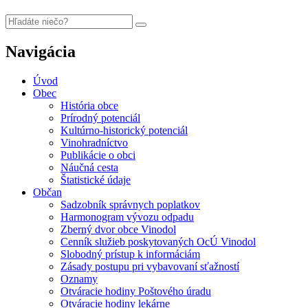
Navigácia
Úvod
Obec
História obce
Prírodný potenciál
Kultúrno-historický potenciál
Vinohradníctvo
Publikácie o obci
Náučná cesta
Štatistické údaje
Občan
Sadzobník správnych poplatkov
Harmonogram vývozu odpadu
Zberný dvor obce Vinodol
Cenník služieb poskytovaných OcÚ Vinodol
Slobodný prístup k informáciám
Zásady postupu pri vybavovaní sťažností
Oznamy
Otváracie hodiny Poštového úradu
Otváracie hodiny lekárne