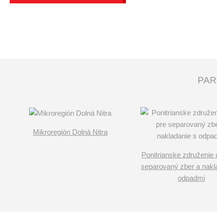
PAR
Mikroregión Dolná Nitra
Ponitrianske združenie 
separovaný zber a nakl
odpadmi