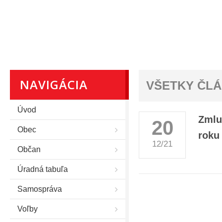
NAVIGÁCIA
VŠETKY ČL
Úvod
Zmlu
20
Obec
roku
12/21
Občan
Úradná tabuľa
Samospráva
Voľby