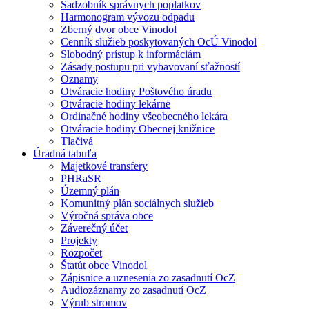
Sadzobník správnych poplatkov
Harmonogram vývozu odpadu
Zberný dvor obce Vinodol
Cenník služieb poskytovaných OcÚ Vinodol
Slobodný prístup k informáciám
Zásady postupu pri vybavovaní sťažností
Oznamy
Otváracie hodiny Poštového úradu
Otváracie hodiny lekárne
Ordinačné hodiny všeobecného lekára
Otváracie hodiny Obecnej knižnice
Tlačivá
Úradná tabuľa
Majetkové transfery
PHRaSR
Územný plán
Komunitný plán sociálnych služieb
Výročná správa obce
Záverečný účet
Projekty
Rozpočet
Štatút obce Vinodol
Zápisnice a uznesenia zo zasadnutí OcZ
Audiozáznamy zo zasadnutí OcZ
Výrub stromov