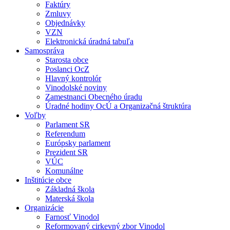
Faktúry
Zmluvy
Objednávky
VZN
Elektronická úradná tabuľa
Samospráva
Starosta obce
Poslanci OcZ
Hlavný kontrolór
Vinodolské noviny
Zamestnanci Obecného úradu
Úradné hodiny OcÚ a Organizačná štruktúra
Voľby
Parlament SR
Referendum
Európsky parlament
Prezident SR
VÚC
Komunálne
Inštitúcie obce
Základná škola
Materská škola
Organizácie
Farnosť Vinodol
Reformovaný cirkevný zbor Vinodol