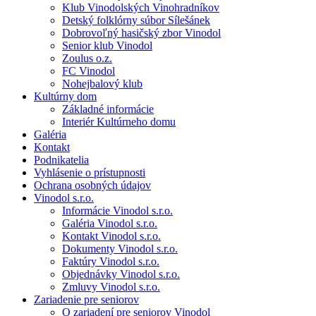
Klub Vinodolských Vinohradníkov
Detský folklórny súbor Sílešánek
Dobrovoľný hasičský zbor Vinodol
Senior klub Vinodol
Zoulus o.z.
FC Vinodol
Nohejbalový klub
Kultúrny dom
Základné informácie
Interiér Kultúrneho domu
Galéria
Kontakt
Podnikatelia
Vyhlásenie o prístupnosti
Ochrana osobných údajov
Vinodol s.r.o.
Informácie Vinodol s.r.o.
Galéria Vinodol s.r.o.
Kontakt Vinodol s.r.o.
Dokumenty Vinodol s.r.o.
Faktúry Vinodol s.r.o.
Objednávky Vinodol s.r.o.
Zmluvy Vinodol s.r.o.
Zariadenie pre seniorov
O zariadení pre seniorov Vinodol