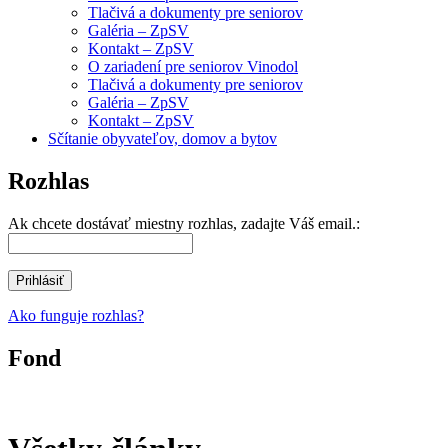
Tlačivá a dokumenty pre seniorov
Galéria – ZpSV
Kontakt – ZpSV
O zariadení pre seniorov Vinodol
Tlačivá a dokumenty pre seniorov
Galéria – ZpSV
Kontakt – ZpSV
Sčítanie obyvateľov, domov a bytov
Rozhlas
Ak chcete dostávať miestny rozhlas, zadajte Váš email.:
Ako funguje rozhlas?
Fond