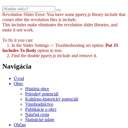
Revolution Slider Error: You have some jquery.js library include that
comes after the revolution files js include.
This includes make eliminates the revolution slider libraries, and
make it not work.
To fix it you can:
1. In the Slider Settings -> Troubleshooting set option:
Put JS
Includes To Body
option to true.
2. Find the double jquery.js include and remove it.
Navigácia
Úvod
Obec
História obce
Prírodný potenciál
Kultúrno-historický potenciál
Vinohradníctvo
Publikácie o obci
Náučná cesta
Štatistické údaje
Občan