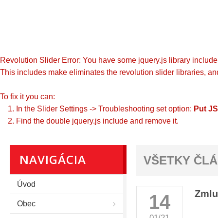
Revolution Slider Error: You have some jquery.js library include t
This includes make eliminates the revolution slider libraries, an
To fix it you can:
1. In the Slider Settings -> Troubleshooting set option:
Put JS
2. Find the double jquery.js include and remove it.
NAVIGÁCIA
VŠETKY ČL
Úvod
Zmlu
14
Obec
01/21