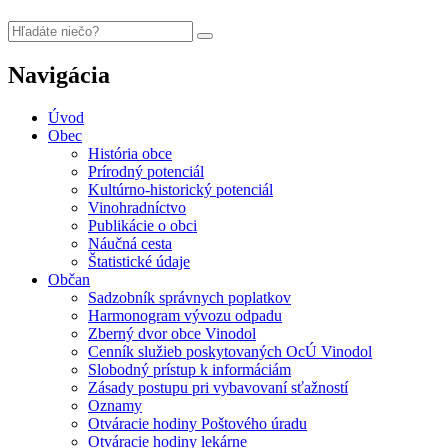
Navigácia
Úvod
Obec
História obce
Prírodný potenciál
Kultúrno-historický potenciál
Vinohradníctvo
Publikácie o obci
Náučná cesta
Štatistické údaje
Občan
Sadzobník správnych poplatkov
Harmonogram vývozu odpadu
Zberný dvor obce Vinodol
Cenník služieb poskytovaných OcÚ Vinodol
Slobodný prístup k informáciám
Zásady postupu pri vybavovaní sťažností
Oznamy
Otváracie hodiny Poštového úradu
Otváracie hodiny lekárne