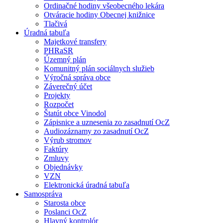
Ordinačné hodiny všeobecného lekára
Otváracie hodiny Obecnej knižnice
Tlačivá
Úradná tabuľa
Majetkové transfery
PHRaSR
Územný plán
Komunitný plán sociálnych služieb
Výročná správa obce
Záverečný účet
Projekty
Rozpočet
Štatút obce Vinodol
Zápisnice a uznesenia zo zasadnutí OcZ
Audiozáznamy zo zasadnutí OcZ
Výrub stromov
Faktúry
Zmluvy
Objednávky
VZN
Elektronická úradná tabuľa
Samospráva
Starosta obce
Poslanci OcZ
Hlavný kontrolór