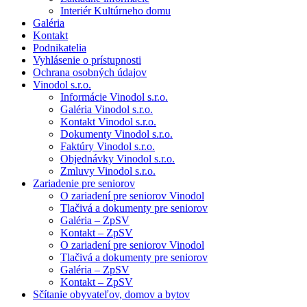
Interiér Kultúrneho domu
Galéria
Kontakt
Podnikatelia
Vyhlásenie o prístupnosti
Ochrana osobných údajov
Vinodol s.r.o.
Informácie Vinodol s.r.o.
Galéria Vinodol s.r.o.
Kontakt Vinodol s.r.o.
Dokumenty Vinodol s.r.o.
Faktúry Vinodol s.r.o.
Objednávky Vinodol s.r.o.
Zmluvy Vinodol s.r.o.
Zariadenie pre seniorov
O zariadení pre seniorov Vinodol
Tlačivá a dokumenty pre seniorov
Galéria – ZpSV
Kontakt – ZpSV
O zariadení pre seniorov Vinodol
Tlačivá a dokumenty pre seniorov
Galéria – ZpSV
Kontakt – ZpSV
Sčítanie obyvateľov, domov a bytov