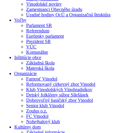
Vinodolské noviny
Zamestnanci Obecného úradu
Úradné hodiny OcÚ a Organizačná štruktúra
Voľby
Parlament SR
Referendum
Európsky parlament
Prezident SR
VÚC
Komunálne
Inštitúcie obce
Základná škola
Materská škola
Organizácie
Farnosť Vinodol
Reformovaný cirkevný zbor Vinodol
Klub Vinodolských Vinohradníkov
Detský folklórny súbor Sílešánek
Dobrovoľný hasičský zbor Vinodol
Senior klub Vinodol
Zoulus o.z.
FC Vinodol
Nohejbalový klub
Kultúrny dom
Základné informácie