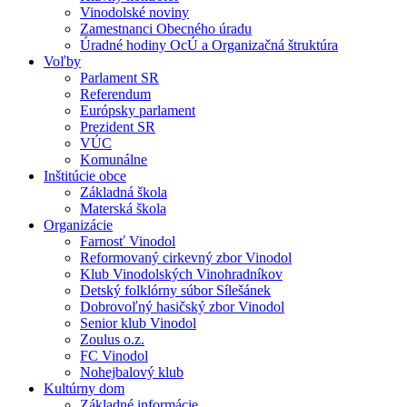
Vinodolské noviny
Zamestnanci Obecného úradu
Úradné hodiny OcÚ a Organizačná štruktúra
Voľby
Parlament SR
Referendum
Európsky parlament
Prezident SR
VÚC
Komunálne
Inštitúcie obce
Základná škola
Materská škola
Organizácie
Farnosť Vinodol
Reformovaný cirkevný zbor Vinodol
Klub Vinodolských Vinohradníkov
Detský folklórny súbor Sílešánek
Dobrovoľný hasičský zbor Vinodol
Senior klub Vinodol
Zoulus o.z.
FC Vinodol
Nohejbalový klub
Kultúrny dom
Základné informácie