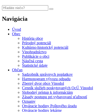
Navigácia
Úvod
Obec
História obce
Prírodný potenciál
Kultúrno-historický potenciál
Vinohradníctvo
Publikácie o obci
Náučná cesta
Štatistické údaje
Občan
Sadzobník správnych poplatkov
Harmonogram vývozu odpadu
Zberný dvor obce Vinodol
Cenník služieb poskytovaných OcÚ Vinodol
Slobodný prístup k informáciám
Zásady postupu pri vybavovaní sťažností
Oznamy
Otváracie hodiny Poštového úradu
Otváracie hodiny lekárne