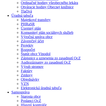
Ordinačné hodiny všeobecného lekára
Otváracie hodiny Obecnej knižnice
Tlačivá
Úradná tabuľa
Majetkové transfery
PHRaSR
Územný plán
Komunitný plán sociálnych služieb
Výročná správa obce
Záverečný účet
Projekty
Rozpočet
Štatút obce Vinodol
Zápisnice a uznesenia zo zasadnutí OcZ
Audiozáznamy zo zasadnutí OcZ
Výrub stromov
Faktúry
Zmluvy
Objednávky
VZN
Elektronická úradná tabuľa
Samospráva
Starosta obce
Poslanci OcZ
Hlavný kontrolór