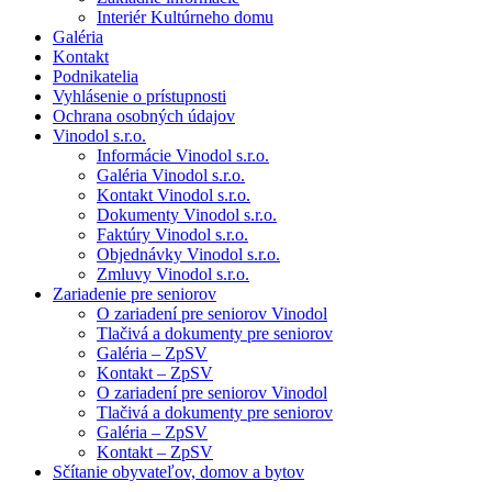
Interiér Kultúrneho domu
Galéria
Kontakt
Podnikatelia
Vyhlásenie o prístupnosti
Ochrana osobných údajov
Vinodol s.r.o.
Informácie Vinodol s.r.o.
Galéria Vinodol s.r.o.
Kontakt Vinodol s.r.o.
Dokumenty Vinodol s.r.o.
Faktúry Vinodol s.r.o.
Objednávky Vinodol s.r.o.
Zmluvy Vinodol s.r.o.
Zariadenie pre seniorov
O zariadení pre seniorov Vinodol
Tlačivá a dokumenty pre seniorov
Galéria – ZpSV
Kontakt – ZpSV
O zariadení pre seniorov Vinodol
Tlačivá a dokumenty pre seniorov
Galéria – ZpSV
Kontakt – ZpSV
Sčítanie obyvateľov, domov a bytov