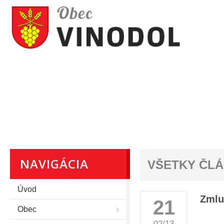
NAVIGÁCIA
VŠETKY ČL
Úvod
Zmlu
21
Obec
02/13