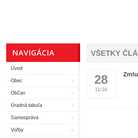
NAVIGÁCIA
VŠETKY ČL
Úvod
Zmlu
28
Obec
11/16
Občan
Úradná tabuľa
Samospráva
Voľby