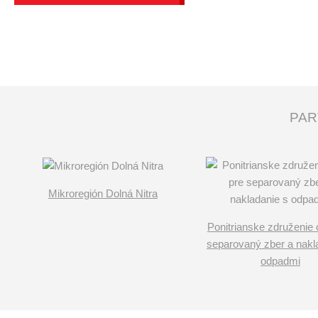
PAR
Mikroregión Dolná Nitra
Ponitrianske združenie 
separovaný zber a nakl
odpadmi