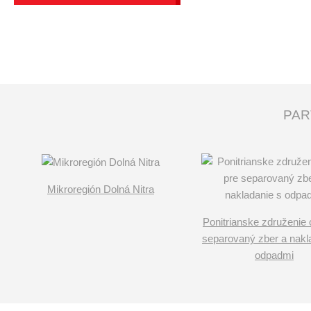
PAR
Mikroregión Dolná Nitra
Ponitrianske združenie 
separovaný zber a nakl
odpadmi