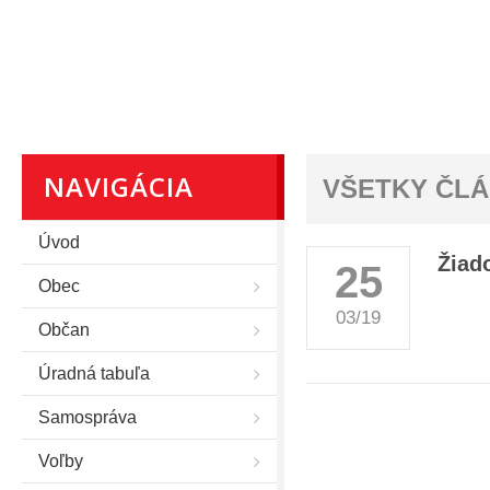
NAVIGÁCIA
VŠETKY ČL
Úvod
Žiad
25
Obec
03/19
Občan
Úradná tabuľa
Samospráva
Voľby