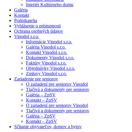
Interiér Kultúrneho domu
Galéria
Kontakt
Podnikatelia
Vyhlásenie o prístupnosti
Ochrana osobných údajov
Vinodol s.r.o.
Informácie Vinodol s.r.o.
Galéria Vinodol s.r.o.
Kontakt Vinodol s.r.o.
Dokumenty Vinodol s.r.o.
Faktúry Vinodol s.r.o.
Objednávky Vinodol s.r.o.
Zmluvy Vinodol s.r.o.
Zariadenie pre seniorov
O zariadení pre seniorov Vinodol
Tlačivá a dokumenty pre seniorov
Galéria – ZpSV
Kontakt – ZpSV
O zariadení pre seniorov Vinodol
Tlačivá a dokumenty pre seniorov
Galéria – ZpSV
Kontakt – ZpSV
Sčítanie obyvateľov, domov a bytov