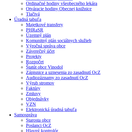
Ordinačné hodiny všeobecného lekára
Otváracie hodiny Obecnej knižnice
Tlačivá
Úradná tabuľa
Majetkové transfery
PHRaSR
Územný plán
Komunitný plán sociálnych služieb
Výročná správa obce
Záverečný účet
Projekty
Rozpočet
Štatút obce Vinodol
Zápisnice a uznesenia zo zasadnutí OcZ
Audiozáznamy zo zasadnutí OcZ
Výrub stromov
Faktúry
Zmluvy
Objednávky
VZN
Elektronická úradná tabuľa
Samospráva
Starosta obce
Poslanci OcZ
Hlavný kontrolór