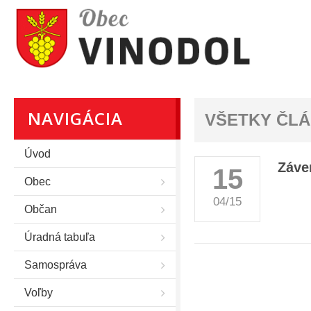
NAVIGÁCIA
VŠETKY ČL
Úvod
Záve
15
Obec
04/15
Občan
Úradná tabuľa
Samospráva
Voľby