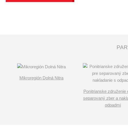
PAR
Mikroregión Dolná Nitra
Ponitrianske združenie 
separovaný zber a nakl
odpadmi