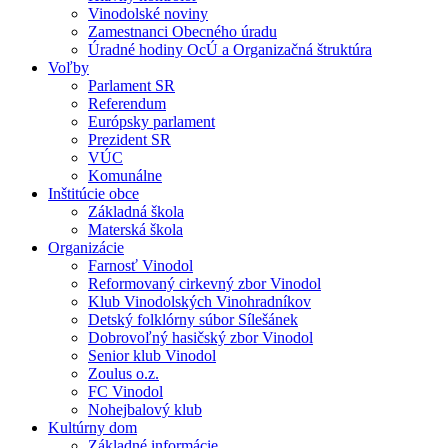
Vinodolské noviny
Zamestnanci Obecného úradu
Úradné hodiny OcÚ a Organizačná štruktúra
Voľby
Parlament SR
Referendum
Európsky parlament
Prezident SR
VÚC
Komunálne
Inštitúcie obce
Základná škola
Materská škola
Organizácie
Farnosť Vinodol
Reformovaný cirkevný zbor Vinodol
Klub Vinodolských Vinohradníkov
Detský folklórny súbor Sílešánek
Dobrovoľný hasičský zbor Vinodol
Senior klub Vinodol
Zoulus o.z.
FC Vinodol
Nohejbalový klub
Kultúrny dom
Základné informácie