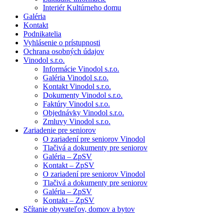
Interiér Kultúrneho domu
Galéria
Kontakt
Podnikatelia
Vyhlásenie o prístupnosti
Ochrana osobných údajov
Vinodol s.r.o.
Informácie Vinodol s.r.o.
Galéria Vinodol s.r.o.
Kontakt Vinodol s.r.o.
Dokumenty Vinodol s.r.o.
Faktúry Vinodol s.r.o.
Objednávky Vinodol s.r.o.
Zmluvy Vinodol s.r.o.
Zariadenie pre seniorov
O zariadení pre seniorov Vinodol
Tlačivá a dokumenty pre seniorov
Galéria – ZpSV
Kontakt – ZpSV
O zariadení pre seniorov Vinodol
Tlačivá a dokumenty pre seniorov
Galéria – ZpSV
Kontakt – ZpSV
Sčítanie obyvateľov, domov a bytov