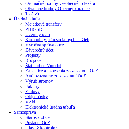
Ordinačné hodiny všeobecného lekára
Otváracie hodiny Obecnej knižnice
Tlačivá
Úradná tabuľa
Majetkové transfery
PHRaSR
Územný plán
Komunitný plán sociálnych služieb
Výročná správa obce
Záverečný účet
Projekty
Rozpočet
Štatút obce Vinodol
Zápisnice a uznesenia zo zasadnutí OcZ
Audiozáznamy zo zasadnutí OcZ
Výrub stromov
Faktúry
Zmluvy
Objednávky
VZN
Elektronická úradná tabuľa
Samospráva
Starosta obce
Poslanci OcZ
Hlavný kontrolór