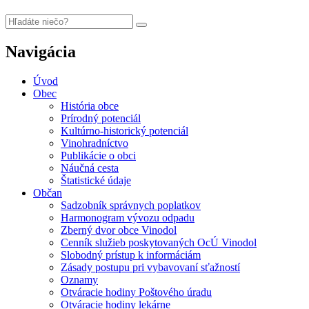
Navigácia
Úvod
Obec
História obce
Prírodný potenciál
Kultúrno-historický potenciál
Vinohradníctvo
Publikácie o obci
Náučná cesta
Štatistické údaje
Občan
Sadzobník správnych poplatkov
Harmonogram vývozu odpadu
Zberný dvor obce Vinodol
Cenník služieb poskytovaných OcÚ Vinodol
Slobodný prístup k informáciám
Zásady postupu pri vybavovaní sťažností
Oznamy
Otváracie hodiny Poštového úradu
Otváracie hodiny lekárne