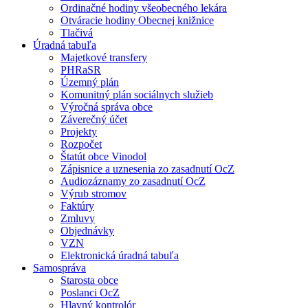
Ordinačné hodiny všeobecného lekára
Otváracie hodiny Obecnej knižnice
Tlačivá
Úradná tabuľa
Majetkové transfery
PHRaSR
Územný plán
Komunitný plán sociálnych služieb
Výročná správa obce
Záverečný účet
Projekty
Rozpočet
Štatút obce Vinodol
Zápisnice a uznesenia zo zasadnutí OcZ
Audiozáznamy zo zasadnutí OcZ
Výrub stromov
Faktúry
Zmluvy
Objednávky
VZN
Elektronická úradná tabuľa
Samospráva
Starosta obce
Poslanci OcZ
Hlavný kontrolór