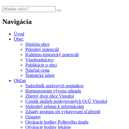
Navigácia
Úvod
Obec
História obce
Prírodný potenciál
Kultúrno-historický potenciál
Vinohradníctvo
Publikácie o obci
Náučná cesta
Štatistické údaje
Občan
Sadzobník správnych poplatkov
Harmonogram vývozu odpadu
Zberný dvor obce Vinodol
Cenník služieb poskytovaných OcÚ Vinodol
Slobodný prístup k informáciám
Zásady postupu pri vybavovaní sťažností
Oznamy
Otváracie hodiny Poštového úradu
Otváracie hodiny lekárne