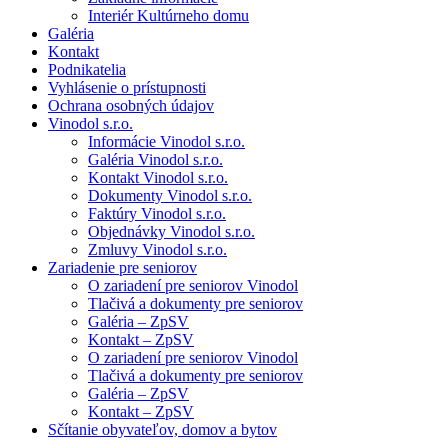
Interiér Kultúrneho domu
Galéria
Kontakt
Podnikatelia
Vyhlásenie o prístupnosti
Ochrana osobných údajov
Vinodol s.r.o.
Informácie Vinodol s.r.o.
Galéria Vinodol s.r.o.
Kontakt Vinodol s.r.o.
Dokumenty Vinodol s.r.o.
Faktúry Vinodol s.r.o.
Objednávky Vinodol s.r.o.
Zmluvy Vinodol s.r.o.
Zariadenie pre seniorov
O zariadení pre seniorov Vinodol
Tlačivá a dokumenty pre seniorov
Galéria – ZpSV
Kontakt – ZpSV
O zariadení pre seniorov Vinodol
Tlačivá a dokumenty pre seniorov
Galéria – ZpSV
Kontakt – ZpSV
Sčítanie obyvateľov, domov a bytov