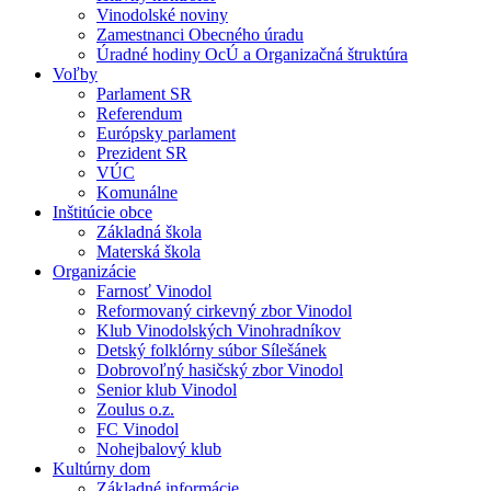
Vinodolské noviny
Zamestnanci Obecného úradu
Úradné hodiny OcÚ a Organizačná štruktúra
Voľby
Parlament SR
Referendum
Európsky parlament
Prezident SR
VÚC
Komunálne
Inštitúcie obce
Základná škola
Materská škola
Organizácie
Farnosť Vinodol
Reformovaný cirkevný zbor Vinodol
Klub Vinodolských Vinohradníkov
Detský folklórny súbor Sílešánek
Dobrovoľný hasičský zbor Vinodol
Senior klub Vinodol
Zoulus o.z.
FC Vinodol
Nohejbalový klub
Kultúrny dom
Základné informácie