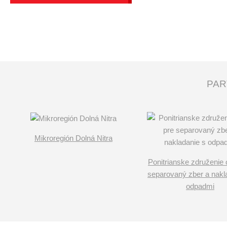
PAR
Mikroregión Dolná Nitra
Ponitrianske združenie 
separovaný zber a nakl
odpadmi