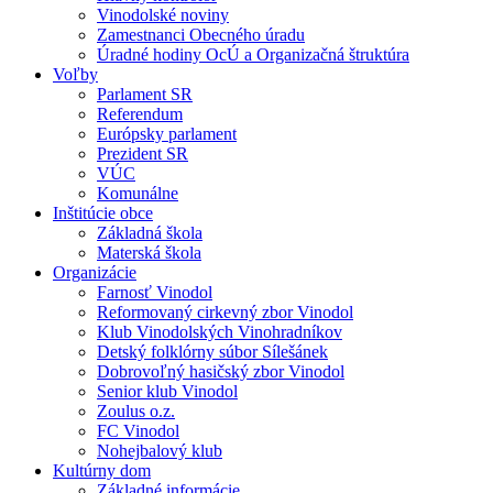
Vinodolské noviny
Zamestnanci Obecného úradu
Úradné hodiny OcÚ a Organizačná štruktúra
Voľby
Parlament SR
Referendum
Európsky parlament
Prezident SR
VÚC
Komunálne
Inštitúcie obce
Základná škola
Materská škola
Organizácie
Farnosť Vinodol
Reformovaný cirkevný zbor Vinodol
Klub Vinodolských Vinohradníkov
Detský folklórny súbor Sílešánek
Dobrovoľný hasičský zbor Vinodol
Senior klub Vinodol
Zoulus o.z.
FC Vinodol
Nohejbalový klub
Kultúrny dom
Základné informácie