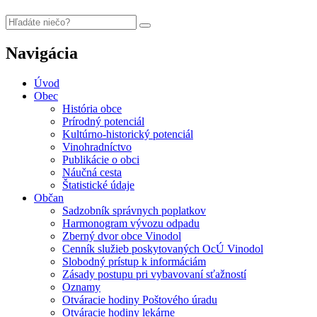
Navigácia
Úvod
Obec
História obce
Prírodný potenciál
Kultúrno-historický potenciál
Vinohradníctvo
Publikácie o obci
Náučná cesta
Štatistické údaje
Občan
Sadzobník správnych poplatkov
Harmonogram vývozu odpadu
Zberný dvor obce Vinodol
Cenník služieb poskytovaných OcÚ Vinodol
Slobodný prístup k informáciám
Zásady postupu pri vybavovaní sťažností
Oznamy
Otváracie hodiny Poštového úradu
Otváracie hodiny lekárne