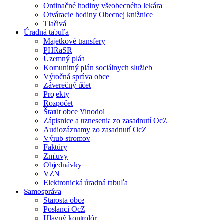
Ordinačné hodiny všeobecného lekára
Otváracie hodiny Obecnej knižnice
Tlačivá
Úradná tabuľa
Majetkové transfery
PHRaSR
Územný plán
Komunitný plán sociálnych služieb
Výročná správa obce
Záverečný účet
Projekty
Rozpočet
Štatút obce Vinodol
Zápisnice a uznesenia zo zasadnutí OcZ
Audiozáznamy zo zasadnutí OcZ
Výrub stromov
Faktúry
Zmluvy
Objednávky
VZN
Elektronická úradná tabuľa
Samospráva
Starosta obce
Poslanci OcZ
Hlavný kontrolór