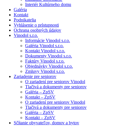
Interiér Kultúrneho domu
Galéria
Kontakt
Podnikatelia
Vyhlásenie o prístupnosti
Ochrana osobných údajov
Vinodol s.r.o.
Informácie Vinodol s.r.o.
Galéria Vinodol s.r.o.
Kontakt Vinodol s.r.o.
Dokumenty Vinodol s.r.o.
Faktúry Vinodol s.r.o.
Objednávky Vinodol s.r.o.
Zmluvy Vinodol s.r.o.
Zariadenie pre seniorov
O zariadení pre seniorov Vinodol
Tlačivá a dokumenty pre seniorov
Galéria – ZpSV
Kontakt – ZpSV
O zariadení pre seniorov Vinodol
Tlačivá a dokumenty pre seniorov
Galéria – ZpSV
Kontakt – ZpSV
Sčítanie obyvateľov, domov a bytov