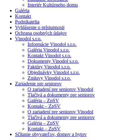
Interiér Kultúrneho domu
Galéria
Kontakt
Podnikatelia
Vyhlásenie o prístupnosti
Ochrana osobných údajov
Vinodol s.r.o.
Informácie Vinodol s.r.o.
Galéria Vinodol s.r.o.
Kontakt Vinodol s.r.o.
Dokumenty Vinodol s.r.o.
Faktúry Vinodol s.r.o.
Objednávky Vinodol s.r.o.
Zmluvy Vinodol s.r.o.
Zariadenie pre seniorov
O zariadení pre seniorov Vinodol
Tlačivá a dokumenty pre seniorov
Galéria – ZpSV
Kontakt – ZpSV
O zariadení pre seniorov Vinodol
Tlačivá a dokumenty pre seniorov
Galéria – ZpSV
Kontakt – ZpSV
Sčítanie obyvateľov, domov a bytov