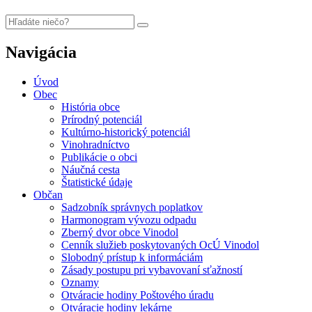
Navigácia
Úvod
Obec
História obce
Prírodný potenciál
Kultúrno-historický potenciál
Vinohradníctvo
Publikácie o obci
Náučná cesta
Štatistické údaje
Občan
Sadzobník správnych poplatkov
Harmonogram vývozu odpadu
Zberný dvor obce Vinodol
Cenník služieb poskytovaných OcÚ Vinodol
Slobodný prístup k informáciám
Zásady postupu pri vybavovaní sťažností
Oznamy
Otváracie hodiny Poštového úradu
Otváracie hodiny lekárne