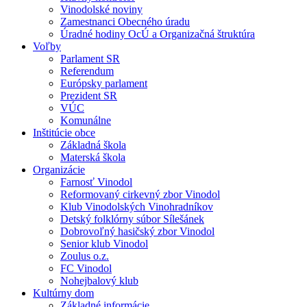
Vinodolské noviny
Zamestnanci Obecného úradu
Úradné hodiny OcÚ a Organizačná štruktúra
Voľby
Parlament SR
Referendum
Európsky parlament
Prezident SR
VÚC
Komunálne
Inštitúcie obce
Základná škola
Materská škola
Organizácie
Farnosť Vinodol
Reformovaný cirkevný zbor Vinodol
Klub Vinodolských Vinohradníkov
Detský folklórny súbor Sílešánek
Dobrovoľný hasičský zbor Vinodol
Senior klub Vinodol
Zoulus o.z.
FC Vinodol
Nohejbalový klub
Kultúrny dom
Základné informácie