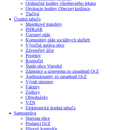
Ordinačné hodiny všeobecného lekára
Otváracie hodiny Obecnej knižnice
Tlačivá
Úradná tabuľa
Majetkové transfery
PHRaSR
Územný plán
Komunitný plán sociálnych služieb
Výročná správa obce
Záverečný účet
Projekty
Rozpočet
Štatút obce Vinodol
Zápisnice a uznesenia zo zasadnutí OcZ
Audiozáznamy zo zasadnutí OcZ
Výrub stromov
Faktúry
Zmluvy
Objednávky
VZN
Elektronická úradná tabuľa
Samospráva
Starosta obce
Poslanci OcZ
Hlavný kontrolór