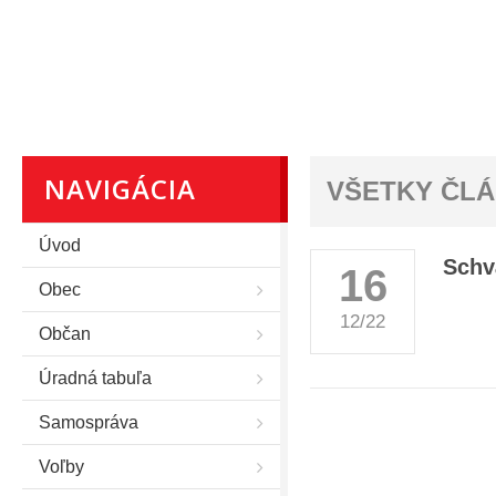
NAVIGÁCIA
VŠETKY ČL
Úvod
Schv
16
Obec
12/22
Občan
Úradná tabuľa
Samospráva
Voľby