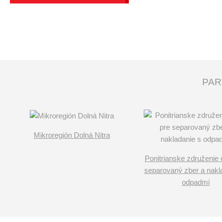
PAR
Mikroregión Dolná Nitra
Ponitrianske združenie 
separovaný zber a nakl
odpadmi