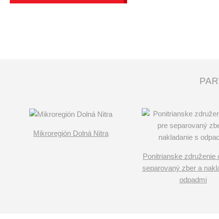
PAR
Mikroregión Dolná Nitra
Ponitrianske združenie 
separovaný zber a nakl
odpadmi