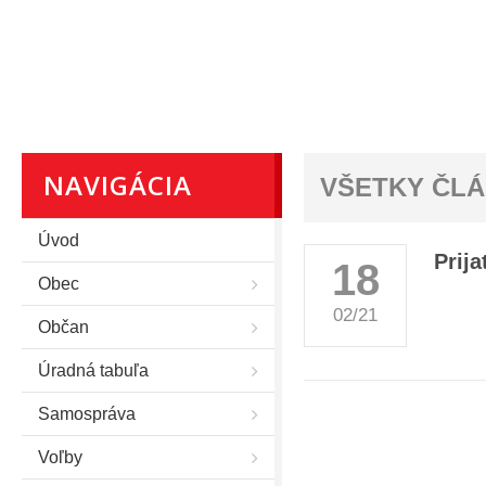
NAVIGÁCIA
VŠETKY ČL
Úvod
Prij
18
Obec
02/21
Občan
Úradná tabuľa
Samospráva
Voľby