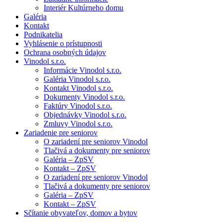
Interiér Kultúrneho domu
Galéria
Kontakt
Podnikatelia
Vyhlásenie o prístupnosti
Ochrana osobných údajov
Vinodol s.r.o.
Informácie Vinodol s.r.o.
Galéria Vinodol s.r.o.
Kontakt Vinodol s.r.o.
Dokumenty Vinodol s.r.o.
Faktúry Vinodol s.r.o.
Objednávky Vinodol s.r.o.
Zmluvy Vinodol s.r.o.
Zariadenie pre seniorov
O zariadení pre seniorov Vinodol
Tlačivá a dokumenty pre seniorov
Galéria – ZpSV
Kontakt – ZpSV
O zariadení pre seniorov Vinodol
Tlačivá a dokumenty pre seniorov
Galéria – ZpSV
Kontakt – ZpSV
Sčítanie obyvateľov, domov a bytov