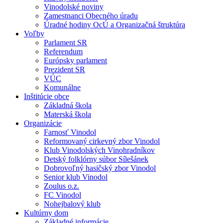
Vinodolské noviny
Zamestnanci Obecného úradu
Úradné hodiny OcÚ a Organizačná štruktúra
Voľby
Parlament SR
Referendum
Európsky parlament
Prezident SR
VÚC
Komunálne
Inštitúcie obce
Základná škola
Materská škola
Organizácie
Farnosť Vinodol
Reformovaný cirkevný zbor Vinodol
Klub Vinodolských Vinohradníkov
Detský folklórny súbor Sílešánek
Dobrovoľný hasičský zbor Vinodol
Senior klub Vinodol
Zoulus o.z.
FC Vinodol
Nohejbalový klub
Kultúrny dom
Základné informácie