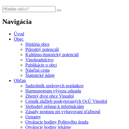
Navigácia
Úvod
Obec
História obce
Prírodný potenciál
Kultúrno-historický potenciál
Vinohradníctvo
Publikácie o obci
Náučná cesta
Štatistické údaje
Občan
Sadzobník správnych poplatkov
Harmonogram vývozu odpadu
Zberný dvor obce Vinodol
Cenník služieb poskytovaných OcÚ Vinodol
Slobodný prístup k informáciám
Zásady postupu pri vybavovaní sťažností
Oznamy
Otváracie hodiny Poštového úradu
Otváracie hodiny lekárne