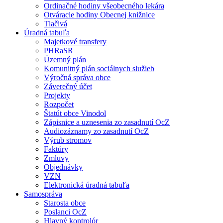
Ordinačné hodiny všeobecného lekára
Otváracie hodiny Obecnej knižnice
Tlačivá
Úradná tabuľa
Majetkové transfery
PHRaSR
Územný plán
Komunitný plán sociálnych služieb
Výročná správa obce
Záverečný účet
Projekty
Rozpočet
Štatút obce Vinodol
Zápisnice a uznesenia zo zasadnutí OcZ
Audiozáznamy zo zasadnutí OcZ
Výrub stromov
Faktúry
Zmluvy
Objednávky
VZN
Elektronická úradná tabuľa
Samospráva
Starosta obce
Poslanci OcZ
Hlavný kontrolór