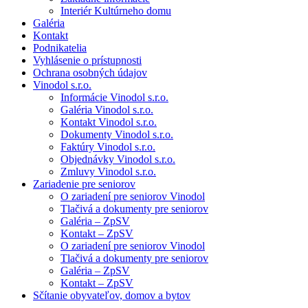
Interiér Kultúrneho domu
Galéria
Kontakt
Podnikatelia
Vyhlásenie o prístupnosti
Ochrana osobných údajov
Vinodol s.r.o.
Informácie Vinodol s.r.o.
Galéria Vinodol s.r.o.
Kontakt Vinodol s.r.o.
Dokumenty Vinodol s.r.o.
Faktúry Vinodol s.r.o.
Objednávky Vinodol s.r.o.
Zmluvy Vinodol s.r.o.
Zariadenie pre seniorov
O zariadení pre seniorov Vinodol
Tlačivá a dokumenty pre seniorov
Galéria – ZpSV
Kontakt – ZpSV
O zariadení pre seniorov Vinodol
Tlačivá a dokumenty pre seniorov
Galéria – ZpSV
Kontakt – ZpSV
Sčítanie obyvateľov, domov a bytov