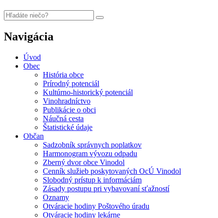
Navigácia
Úvod
Obec
História obce
Prírodný potenciál
Kultúrno-historický potenciál
Vinohradníctvo
Publikácie o obci
Náučná cesta
Štatistické údaje
Občan
Sadzobník správnych poplatkov
Harmonogram vývozu odpadu
Zberný dvor obce Vinodol
Cenník služieb poskytovaných OcÚ Vinodol
Slobodný prístup k informáciám
Zásady postupu pri vybavovaní sťažností
Oznamy
Otváracie hodiny Poštového úradu
Otváracie hodiny lekárne