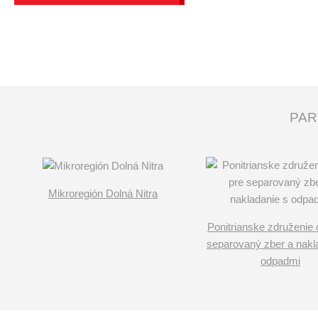
PAR
Mikroregión Dolná Nitra
Ponitrianske združenie 
separovaný zber a nakl
odpadmi