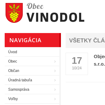
NAVIGÁCIA
VŠETKY ČL
Úvod
Obje
17
Obec
s.r.o.
10/24
Občan
Úradná tabuľa
Samospráva
Voľby