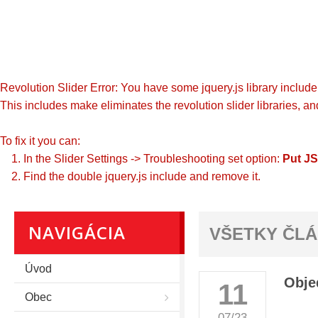
Revolution Slider Error: You have some jquery.js library include t
This includes make eliminates the revolution slider libraries, an
To fix it you can:
1. In the Slider Settings -> Troubleshooting set option:
Put JS
2. Find the double jquery.js include and remove it.
NAVIGÁCIA
VŠETKY ČL
Úvod
Obje
11
Obec
07/23