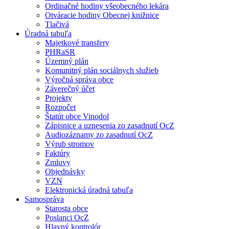
Ordinačné hodiny všeobecného lekára
Otváracie hodiny Obecnej knižnice
Tlačivá
Úradná tabuľa
Majetkové transfery
PHRaSR
Územný plán
Komunitný plán sociálnych služieb
Výročná správa obce
Záverečný účet
Projekty
Rozpočet
Štatút obce Vinodol
Zápisnice a uznesenia zo zasadnutí OcZ
Audiozáznamy zo zasadnutí OcZ
Výrub stromov
Faktúry
Zmluvy
Objednávky
VZN
Elektronická úradná tabuľa
Samospráva
Starosta obce
Poslanci OcZ
Hlavný kontrolór