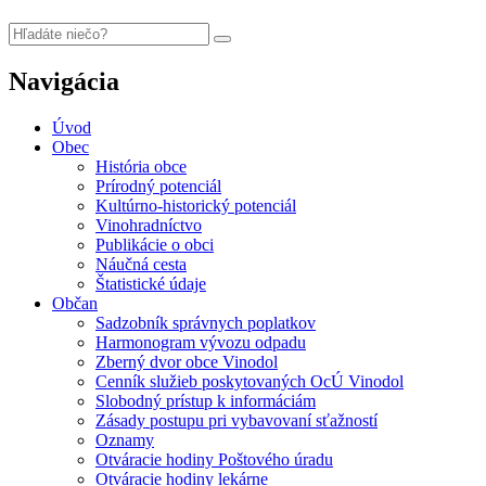
Navigácia
Úvod
Obec
História obce
Prírodný potenciál
Kultúrno-historický potenciál
Vinohradníctvo
Publikácie o obci
Náučná cesta
Štatistické údaje
Občan
Sadzobník správnych poplatkov
Harmonogram vývozu odpadu
Zberný dvor obce Vinodol
Cenník služieb poskytovaných OcÚ Vinodol
Slobodný prístup k informáciám
Zásady postupu pri vybavovaní sťažností
Oznamy
Otváracie hodiny Poštového úradu
Otváracie hodiny lekárne