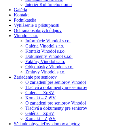
Interiér Kultúrneho domu
Galéria
Kontakt
Podnikatelia
Vyhlásenie o prístupnosti
Ochrana osobných údajov
Vinodol s.r.o.
Informácie Vinodol s.r.o.
Galéria Vinodol s.r.o.
Kontakt Vinodol s.r.o.
Dokumenty Vinodol s.r.o.
Faktúry Vinodol s.r.o.
Objednávky Vinodol s.r.o.
Zmluvy Vinodol s.r.o.
Zariadenie pre seniorov
O zariadení pre seniorov Vinodol
Tlačivá a dokumenty pre seniorov
Galéria – ZpSV
Kontakt – ZpSV
O zariadení pre seniorov Vinodol
Tlačivá a dokumenty pre seniorov
Galéria – ZpSV
Kontakt – ZpSV
Sčítanie obyvateľov, domov a bytov