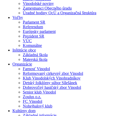
Vinodolské noviny
Zamestnanci Obecného úradu
Úradné hodiny OcÚ a Organizačná štruktúra
Voľby
Parlament SR
Referendum
Európsky parlament
Prezident SR
VÚC
Komunálne
Inštitúcie obce
Základná škola
Materská škola
Organizácie
Farnosť Vinodol
Reformovaný cirkevný zbor Vinodol
Klub Vinodolských Vinohradníkov
Detský folklórny súbor Sílešánek
Dobrovoľný hasičský zbor Vinodol
Senior klub Vinodol
Zoulus o.z.
FC Vinodol
Nohejbalový klub
Kultúrny dom
Základné informácie