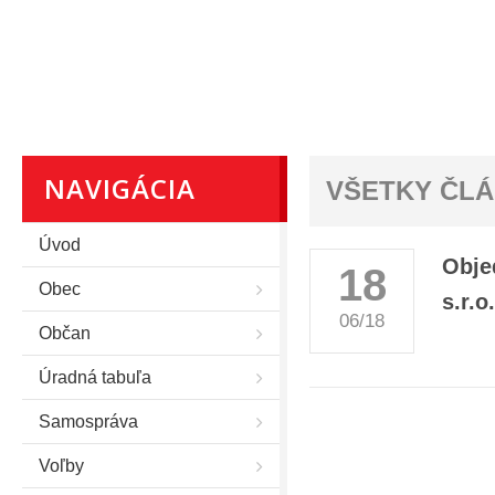
NAVIGÁCIA
VŠETKY ČL
Úvod
Obje
18
Obec
s.r.o.
06/18
Občan
Úradná tabuľa
Samospráva
Voľby