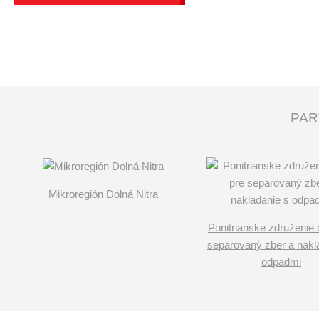
PAR
Mikroregión Dolná Nitra
Ponitrianske združenie 
separovaný zber a nakl
odpadmi