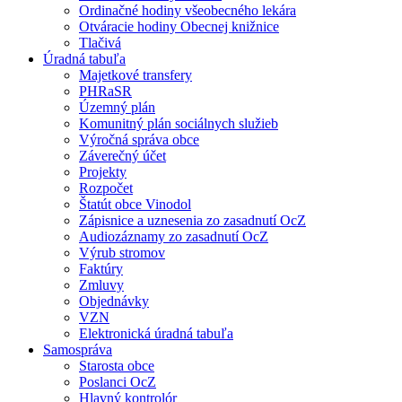
Ordinačné hodiny všeobecného lekára
Otváracie hodiny Obecnej knižnice
Tlačivá
Úradná tabuľa
Majetkové transfery
PHRaSR
Územný plán
Komunitný plán sociálnych služieb
Výročná správa obce
Záverečný účet
Projekty
Rozpočet
Štatút obce Vinodol
Zápisnice a uznesenia zo zasadnutí OcZ
Audiozáznamy zo zasadnutí OcZ
Výrub stromov
Faktúry
Zmluvy
Objednávky
VZN
Elektronická úradná tabuľa
Samospráva
Starosta obce
Poslanci OcZ
Hlavný kontrolór