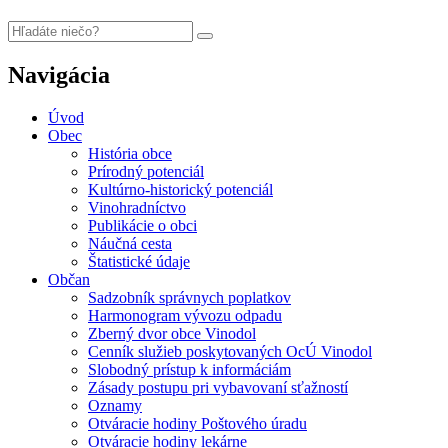
Navigácia
Úvod
Obec
História obce
Prírodný potenciál
Kultúrno-historický potenciál
Vinohradníctvo
Publikácie o obci
Náučná cesta
Štatistické údaje
Občan
Sadzobník správnych poplatkov
Harmonogram vývozu odpadu
Zberný dvor obce Vinodol
Cenník služieb poskytovaných OcÚ Vinodol
Slobodný prístup k informáciám
Zásady postupu pri vybavovaní sťažností
Oznamy
Otváracie hodiny Poštového úradu
Otváracie hodiny lekárne