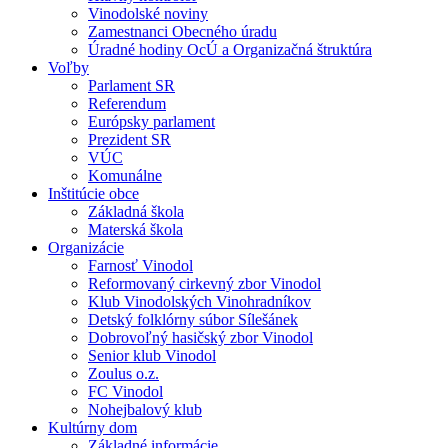
Vinodolské noviny
Zamestnanci Obecného úradu
Úradné hodiny OcÚ a Organizačná štruktúra
Voľby
Parlament SR
Referendum
Európsky parlament
Prezident SR
VÚC
Komunálne
Inštitúcie obce
Základná škola
Materská škola
Organizácie
Farnosť Vinodol
Reformovaný cirkevný zbor Vinodol
Klub Vinodolských Vinohradníkov
Detský folklórny súbor Sílešánek
Dobrovoľný hasičský zbor Vinodol
Senior klub Vinodol
Zoulus o.z.
FC Vinodol
Nohejbalový klub
Kultúrny dom
Základné informácie