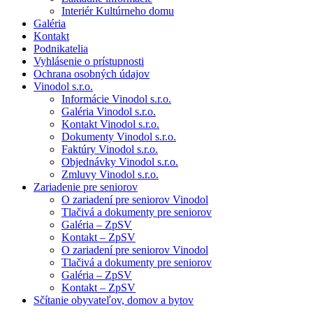
Interiér Kultúrneho domu
Galéria
Kontakt
Podnikatelia
Vyhlásenie o prístupnosti
Ochrana osobných údajov
Vinodol s.r.o.
Informácie Vinodol s.r.o.
Galéria Vinodol s.r.o.
Kontakt Vinodol s.r.o.
Dokumenty Vinodol s.r.o.
Faktúry Vinodol s.r.o.
Objednávky Vinodol s.r.o.
Zmluvy Vinodol s.r.o.
Zariadenie pre seniorov
O zariadení pre seniorov Vinodol
Tlačivá a dokumenty pre seniorov
Galéria – ZpSV
Kontakt – ZpSV
O zariadení pre seniorov Vinodol
Tlačivá a dokumenty pre seniorov
Galéria – ZpSV
Kontakt – ZpSV
Sčítanie obyvateľov, domov a bytov