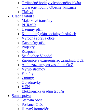
Ordinačné hodiny všeobecného lekára
Otváracie hodiny Obecnej knižnice
Tlačivá
Úradná tabuľa
Majetkové transfery
PHRaSR
Územný plán
Komunitný plán sociálnych služieb
Výročná správa obce
Záverečný účet
Projekty
Rozpočet
Štatút obce Vinodol
Zápisnice a uznesenia zo zasadnutí OcZ
Audiozáznamy zo zasadnutí OcZ
Výrub stromov
Faktúry
Zmluvy
Objednávky
VZN
Elektronická úradná tabuľa
Samospráva
Starosta obce
Poslanci OcZ
Hlavný kontrolór