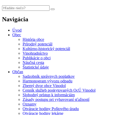
Navigácia
Úvod
Obec
História obce
Prírodný potenciál
Kultúrno-historický potenciál
Vinohradníctvo
Publikácie o obci
Náučná cesta
Štatistické údaje
Občan
Sadzobník správnych poplatkov
Harmonogram vývozu odpadu
Zberný dvor obce Vinodol
Cenník služieb poskytovaných OcÚ Vinodol
Slobodný prístup k informáciám
Zásady postupu pri vybavovaní sťažností
Oznamy
Otváracie hodiny Poštového úradu
Otváracie hodiny lekárne