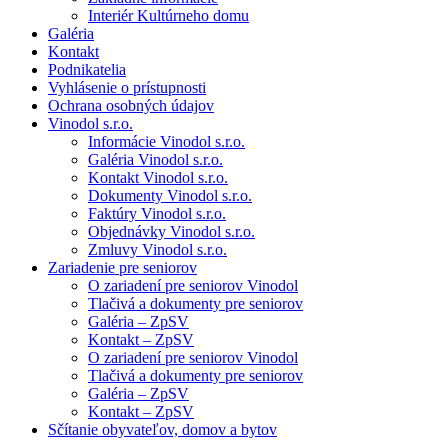
Interiér Kultúrneho domu
Galéria
Kontakt
Podnikatelia
Vyhlásenie o prístupnosti
Ochrana osobných údajov
Vinodol s.r.o.
Informácie Vinodol s.r.o.
Galéria Vinodol s.r.o.
Kontakt Vinodol s.r.o.
Dokumenty Vinodol s.r.o.
Faktúry Vinodol s.r.o.
Objednávky Vinodol s.r.o.
Zmluvy Vinodol s.r.o.
Zariadenie pre seniorov
O zariadení pre seniorov Vinodol
Tlačivá a dokumenty pre seniorov
Galéria – ZpSV
Kontakt – ZpSV
O zariadení pre seniorov Vinodol
Tlačivá a dokumenty pre seniorov
Galéria – ZpSV
Kontakt – ZpSV
Sčítanie obyvateľov, domov a bytov