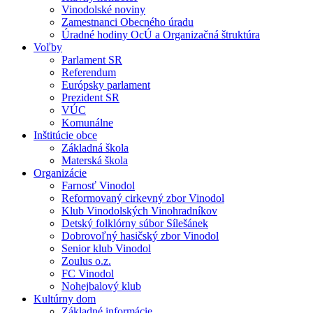
Vinodolské noviny
Zamestnanci Obecného úradu
Úradné hodiny OcÚ a Organizačná štruktúra
Voľby
Parlament SR
Referendum
Európsky parlament
Prezident SR
VÚC
Komunálne
Inštitúcie obce
Základná škola
Materská škola
Organizácie
Farnosť Vinodol
Reformovaný cirkevný zbor Vinodol
Klub Vinodolských Vinohradníkov
Detský folklórny súbor Sílešánek
Dobrovoľný hasičský zbor Vinodol
Senior klub Vinodol
Zoulus o.z.
FC Vinodol
Nohejbalový klub
Kultúrny dom
Základné informácie