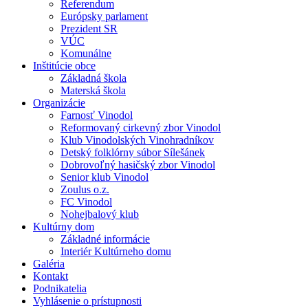
Referendum
Európsky parlament
Prezident SR
VÚC
Komunálne
Inštitúcie obce
Základná škola
Materská škola
Organizácie
Farnosť Vinodol
Reformovaný cirkevný zbor Vinodol
Klub Vinodolských Vinohradníkov
Detský folklórny súbor Sílešánek
Dobrovoľný hasičský zbor Vinodol
Senior klub Vinodol
Zoulus o.z.
FC Vinodol
Nohejbalový klub
Kultúrny dom
Základné informácie
Interiér Kultúrneho domu
Galéria
Kontakt
Podnikatelia
Vyhlásenie o prístupnosti