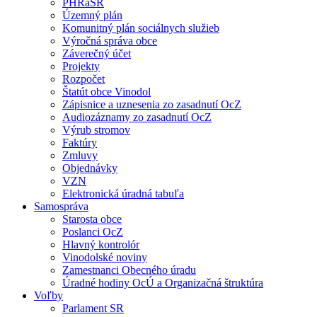
PHRaSR
Územný plán
Komunitný plán sociálnych služieb
Výročná správa obce
Záverečný účet
Projekty
Rozpočet
Štatút obce Vinodol
Zápisnice a uznesenia zo zasadnutí OcZ
Audiozáznamy zo zasadnutí OcZ
Výrub stromov
Faktúry
Zmluvy
Objednávky
VZN
Elektronická úradná tabuľa
Samospráva
Starosta obce
Poslanci OcZ
Hlavný kontrolór
Vinodolské noviny
Zamestnanci Obecného úradu
Úradné hodiny OcÚ a Organizačná štruktúra
Voľby
Parlament SR