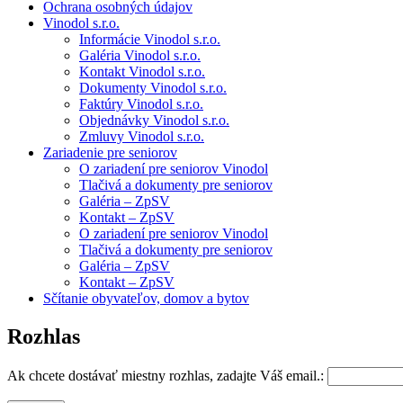
Ochrana osobných údajov
Vinodol s.r.o.
Informácie Vinodol s.r.o.
Galéria Vinodol s.r.o.
Kontakt Vinodol s.r.o.
Dokumenty Vinodol s.r.o.
Faktúry Vinodol s.r.o.
Objednávky Vinodol s.r.o.
Zmluvy Vinodol s.r.o.
Zariadenie pre seniorov
O zariadení pre seniorov Vinodol
Tlačivá a dokumenty pre seniorov
Galéria – ZpSV
Kontakt – ZpSV
O zariadení pre seniorov Vinodol
Tlačivá a dokumenty pre seniorov
Galéria – ZpSV
Kontakt – ZpSV
Sčítanie obyvateľov, domov a bytov
Rozhlas
Ak chcete dostávať miestny rozhlas, zadajte Váš email.: