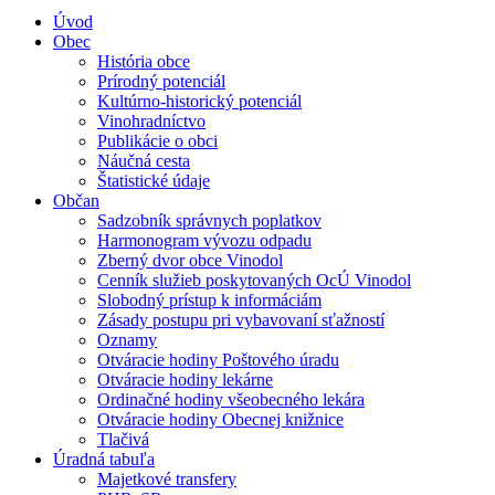
Úvod
Obec
História obce
Prírodný potenciál
Kultúrno-historický potenciál
Vinohradníctvo
Publikácie o obci
Náučná cesta
Štatistické údaje
Občan
Sadzobník správnych poplatkov
Harmonogram vývozu odpadu
Zberný dvor obce Vinodol
Cenník služieb poskytovaných OcÚ Vinodol
Slobodný prístup k informáciám
Zásady postupu pri vybavovaní sťažností
Oznamy
Otváracie hodiny Poštového úradu
Otváracie hodiny lekárne
Ordinačné hodiny všeobecného lekára
Otváracie hodiny Obecnej knižnice
Tlačivá
Úradná tabuľa
Majetkové transfery