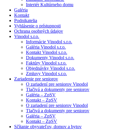
Interiér Kultúrneho domu
Galéria
Kontakt
Podnikatelia
Vyhlásenie o prístupnosti
Ochrana osobných údajov
Vinodol s.r.o.
Informácie Vinodol s.r.o.
Galéria Vinodol s.r.o.
Kontakt Vinodol s.r.o.
Dokumenty Vinodol s.r.o.
Faktúry Vinodol s.r.o.
Objednávky Vinodol s.r.o.
Zmluvy Vinodol s.r.o.
Zariadenie pre seniorov
O zariadení pre seniorov Vinodol
Tlačivá a dokumenty pre seniorov
Galéria – ZpSV
Kontakt – ZpSV
O zariadení pre seniorov Vinodol
Tlačivá a dokumenty pre seniorov
Galéria – ZpSV
Kontakt – ZpSV
Sčítanie obyvateľov, domov a bytov