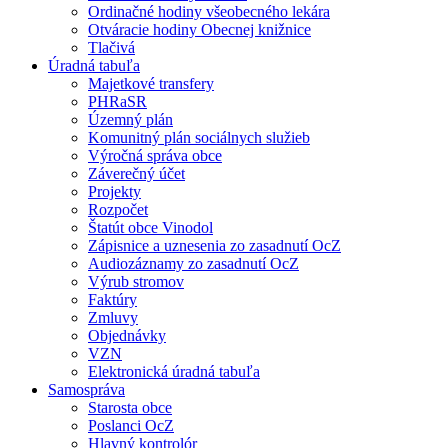
Ordinačné hodiny všeobecného lekára
Otváracie hodiny Obecnej knižnice
Tlačivá
Úradná tabuľa
Majetkové transfery
PHRaSR
Územný plán
Komunitný plán sociálnych služieb
Výročná správa obce
Záverečný účet
Projekty
Rozpočet
Štatút obce Vinodol
Zápisnice a uznesenia zo zasadnutí OcZ
Audiozáznamy zo zasadnutí OcZ
Výrub stromov
Faktúry
Zmluvy
Objednávky
VZN
Elektronická úradná tabuľa
Samospráva
Starosta obce
Poslanci OcZ
Hlavný kontrolór