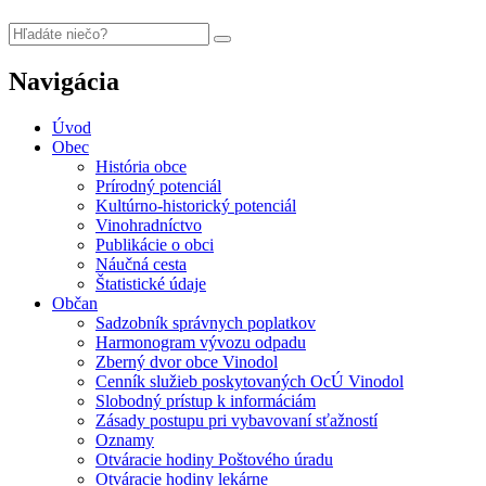
Navigácia
Úvod
Obec
História obce
Prírodný potenciál
Kultúrno-historický potenciál
Vinohradníctvo
Publikácie o obci
Náučná cesta
Štatistické údaje
Občan
Sadzobník správnych poplatkov
Harmonogram vývozu odpadu
Zberný dvor obce Vinodol
Cenník služieb poskytovaných OcÚ Vinodol
Slobodný prístup k informáciám
Zásady postupu pri vybavovaní sťažností
Oznamy
Otváracie hodiny Poštového úradu
Otváracie hodiny lekárne