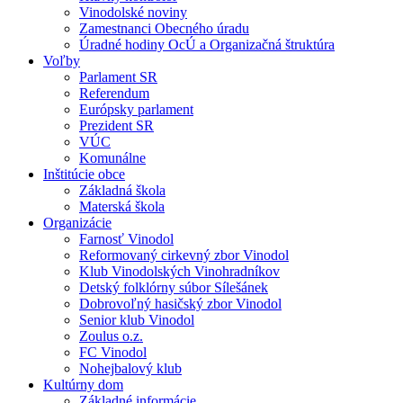
Vinodolské noviny
Zamestnanci Obecného úradu
Úradné hodiny OcÚ a Organizačná štruktúra
Voľby
Parlament SR
Referendum
Európsky parlament
Prezident SR
VÚC
Komunálne
Inštitúcie obce
Základná škola
Materská škola
Organizácie
Farnosť Vinodol
Reformovaný cirkevný zbor Vinodol
Klub Vinodolských Vinohradníkov
Detský folklórny súbor Sílešánek
Dobrovoľný hasičský zbor Vinodol
Senior klub Vinodol
Zoulus o.z.
FC Vinodol
Nohejbalový klub
Kultúrny dom
Základné informácie