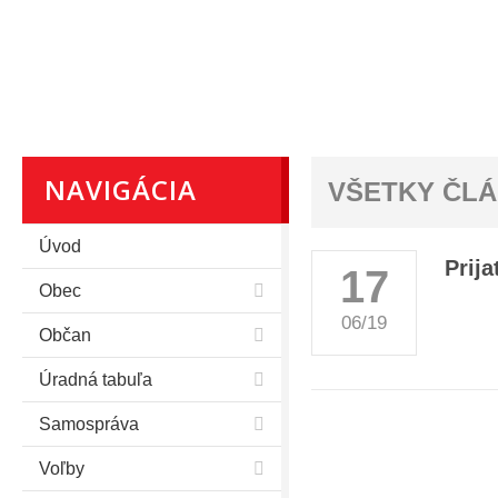
NAVIGÁCIA
VŠETKY ČL
Úvod
Prij
17
Obec
06/19
Občan
Úradná tabuľa
Samospráva
Voľby