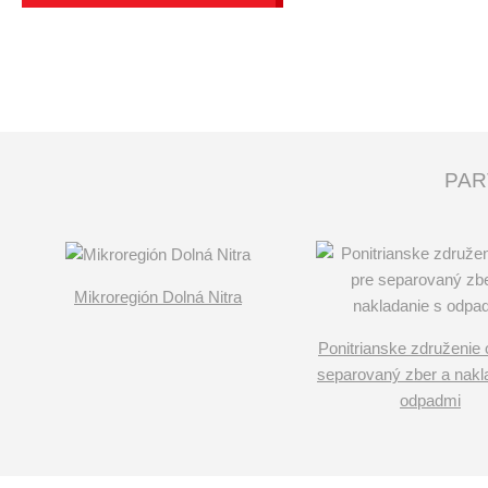
PAR
Mikroregión Dolná Nitra
Ponitrianske združenie 
separovaný zber a nakl
odpadmi