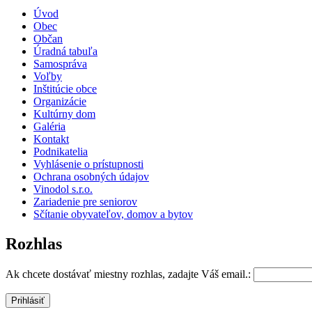
Úvod
Obec
Občan
Úradná tabuľa
Samospráva
Voľby
Inštitúcie obce
Organizácie
Kultúrny dom
Galéria
Kontakt
Podnikatelia
Vyhlásenie o prístupnosti
Ochrana osobných údajov
Vinodol s.r.o.
Zariadenie pre seniorov
Sčítanie obyvateľov, domov a bytov
Rozhlas
Ak chcete dostávať miestny rozhlas, zadajte Váš email.: