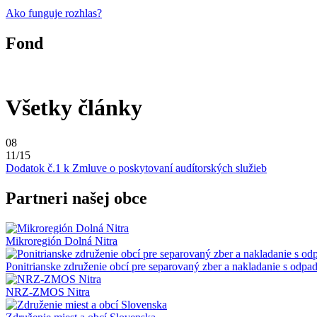
Ako funguje rozhlas?
Fond
Všetky články
08
11/15
Dodatok č.1 k Zmluve o poskytovaní audítorských služieb
Partneri našej obce
Mikroregión Dolná Nitra
Ponitrianske združenie obcí pre separovaný zber a nakladanie s odpa
NRZ-ZMOS Nitra