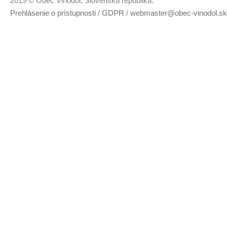
2019 © Obec Vinodol, Slovenská republika.
Prehlásenie o prístupnosti
/
GDPR
/
webmaster@obec-vinodol.sk