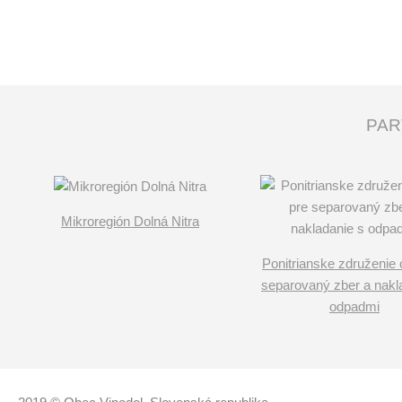
PAR
Mikroregión Dolná Nitra
Ponitrianske združenie 
separovaný zber a nakl
odpadmi