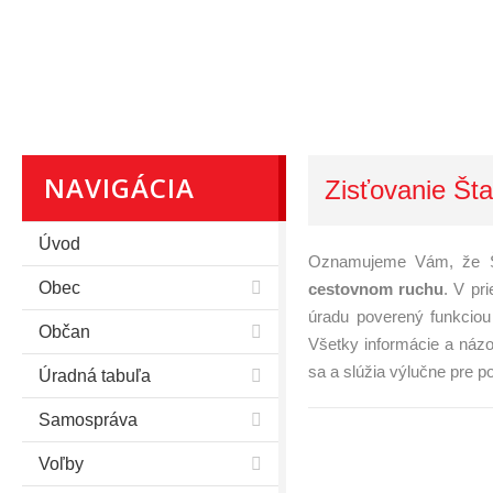
NAVIGÁCIA
Zisťovanie Št
Úvod
Oznamujeme Vám, že Št
Obec
cestovnom ruchu
. V pr
úradu poverený funkciou
Občan
Všetky informácie a názo
sa a slúžia výlučne pre pot
Úradná tabuľa
Samospráva
Voľby