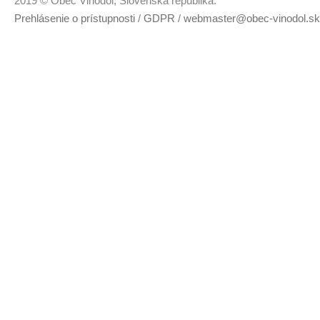
2019 © Obec Vinodol, Slovenská republika.
Prehlásenie o prístupnosti
/
GDPR
/
webmaster@obec-vinodol.sk