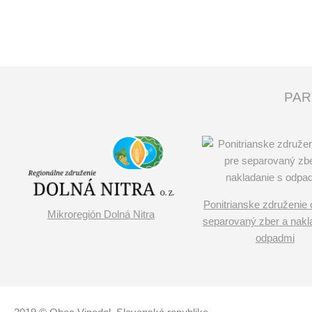
PAR
Ponitrianske združenie 
Mikroregión Dolná Nitra
separovaný zber a nakl
odpadmi