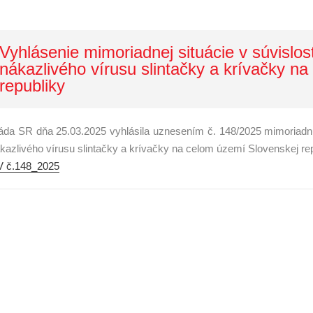
Vyhlásenie mimoriadnej situácie v súvislo
nákazlivého vírusu slintačky a krívačky n
republiky
áda SR dňa 25.03.2025 vyhlásila uznesením č. 148/2025 mimoriadnu
kazlivého vírusu slintačky a krívačky na celom území Slovenskej rep
 č.148_2025