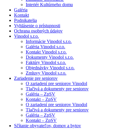
Interiér Kultúrneho domu
Galéria
Kontakt
Podnikatelia
Vyhlásenie o prístupnosti
Ochrana osobných údajov
Vinodol s.r.o.
Informácie Vinodol s.r.o.
Galéria Vinodol s.r.o.
Kontakt Vinodol s.r.o.
Dokumenty Vinodol s.r.o.
Faktúry Vinodol s.r.o.
Objednávky Vinodol s.r.o.
Zmluvy Vinodol s.r.o.
Zariadenie pre seniorov
O zariadení pre seniorov Vinodol
Tlačivá a dokumenty pre seniorov
Galéria – ZpSV
Kontakt – ZpSV
O zariadení pre seniorov Vinodol
Tlačivá a dokumenty pre seniorov
Galéria – ZpSV
Kontakt – ZpSV
Sčítanie obyvateľov, domov a bytov