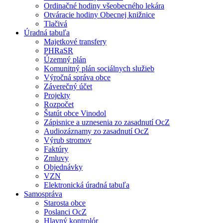
Ordinačné hodiny všeobecného lekára
Otváracie hodiny Obecnej knižnice
Tlačivá
Úradná tabuľa
Majetkové transfery
PHRaSR
Územný plán
Komunitný plán sociálnych služieb
Výročná správa obce
Záverečný účet
Projekty
Rozpočet
Štatút obce Vinodol
Zápisnice a uznesenia zo zasadnutí OcZ
Audiozáznamy zo zasadnutí OcZ
Výrub stromov
Faktúry
Zmluvy
Objednávky
VZN
Elektronická úradná tabuľa
Samospráva
Starosta obce
Poslanci OcZ
Hlavný kontrolór