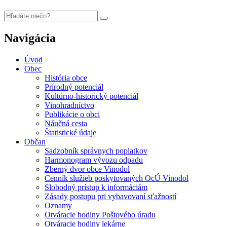
Navigácia
Úvod
Obec
História obce
Prírodný potenciál
Kultúrno-historický potenciál
Vinohradníctvo
Publikácie o obci
Náučná cesta
Štatistické údaje
Občan
Sadzobník správnych poplatkov
Harmonogram vývozu odpadu
Zberný dvor obce Vinodol
Cenník služieb poskytovaných OcÚ Vinodol
Slobodný prístup k informáciám
Zásady postupu pri vybavovaní sťažností
Oznamy
Otváracie hodiny Poštového úradu
Otváracie hodiny lekárne