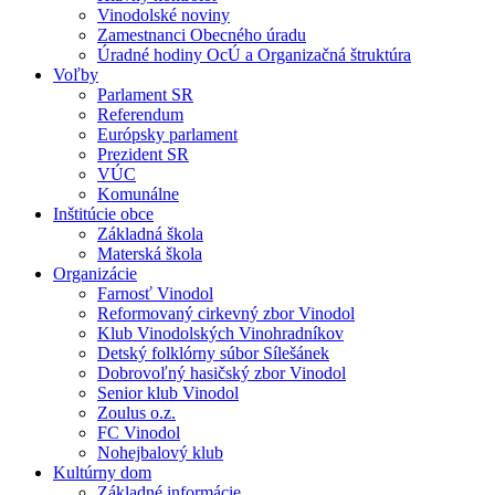
Vinodolské noviny
Zamestnanci Obecného úradu
Úradné hodiny OcÚ a Organizačná štruktúra
Voľby
Parlament SR
Referendum
Európsky parlament
Prezident SR
VÚC
Komunálne
Inštitúcie obce
Základná škola
Materská škola
Organizácie
Farnosť Vinodol
Reformovaný cirkevný zbor Vinodol
Klub Vinodolských Vinohradníkov
Detský folklórny súbor Sílešánek
Dobrovoľný hasičský zbor Vinodol
Senior klub Vinodol
Zoulus o.z.
FC Vinodol
Nohejbalový klub
Kultúrny dom
Základné informácie