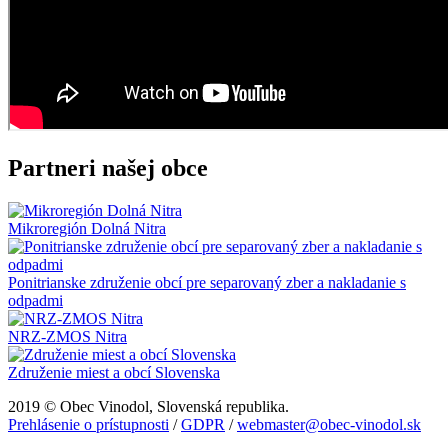
Partneri našej obce
Mikroregión Dolná Nitra
Ponitrianske združenie obcí pre separovaný zber a nakladanie s
odpadmi
NRZ-ZMOS Nitra
Združenie miest a obcí Slovenska
2019 © Obec Vinodol, Slovenská republika.
Prehlásenie o prístupnosti
/
GDPR
/
webmaster@obec-vinodol.sk