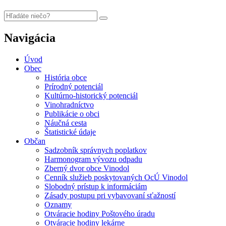
Navigácia
Úvod
Obec
História obce
Prírodný potenciál
Kultúrno-historický potenciál
Vinohradníctvo
Publikácie o obci
Náučná cesta
Štatistické údaje
Občan
Sadzobník správnych poplatkov
Harmonogram vývozu odpadu
Zberný dvor obce Vinodol
Cenník služieb poskytovaných OcÚ Vinodol
Slobodný prístup k informáciám
Zásady postupu pri vybavovaní sťažností
Oznamy
Otváracie hodiny Poštového úradu
Otváracie hodiny lekárne