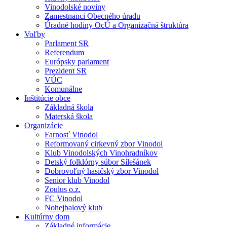
Vinodolské noviny
Zamestnanci Obecného úradu
Úradné hodiny OcÚ a Organizačná štruktúra
Voľby
Parlament SR
Referendum
Európsky parlament
Prezident SR
VÚC
Komunálne
Inštitúcie obce
Základná škola
Materská škola
Organizácie
Farnosť Vinodol
Reformovaný cirkevný zbor Vinodol
Klub Vinodolských Vinohradníkov
Detský folklórny súbor Sílešánek
Dobrovoľný hasičský zbor Vinodol
Senior klub Vinodol
Zoulus o.z.
FC Vinodol
Nohejbalový klub
Kultúrny dom
Základné informácie