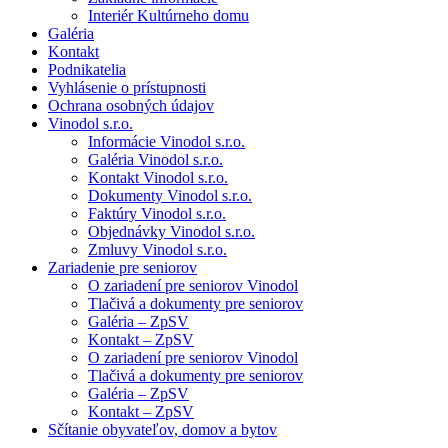
Interiér Kultúrneho domu
Galéria
Kontakt
Podnikatelia
Vyhlásenie o prístupnosti
Ochrana osobných údajov
Vinodol s.r.o.
Informácie Vinodol s.r.o.
Galéria Vinodol s.r.o.
Kontakt Vinodol s.r.o.
Dokumenty Vinodol s.r.o.
Faktúry Vinodol s.r.o.
Objednávky Vinodol s.r.o.
Zmluvy Vinodol s.r.o.
Zariadenie pre seniorov
O zariadení pre seniorov Vinodol
Tlačivá a dokumenty pre seniorov
Galéria – ZpSV
Kontakt – ZpSV
O zariadení pre seniorov Vinodol
Tlačivá a dokumenty pre seniorov
Galéria – ZpSV
Kontakt – ZpSV
Sčítanie obyvateľov, domov a bytov