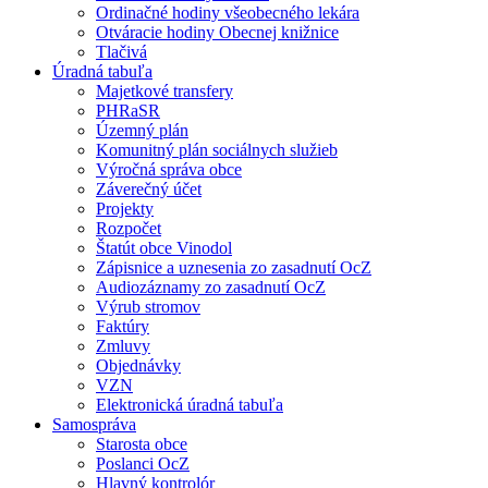
Ordinačné hodiny všeobecného lekára
Otváracie hodiny Obecnej knižnice
Tlačivá
Úradná tabuľa
Majetkové transfery
PHRaSR
Územný plán
Komunitný plán sociálnych služieb
Výročná správa obce
Záverečný účet
Projekty
Rozpočet
Štatút obce Vinodol
Zápisnice a uznesenia zo zasadnutí OcZ
Audiozáznamy zo zasadnutí OcZ
Výrub stromov
Faktúry
Zmluvy
Objednávky
VZN
Elektronická úradná tabuľa
Samospráva
Starosta obce
Poslanci OcZ
Hlavný kontrolór