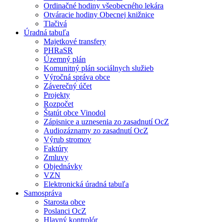
Ordinačné hodiny všeobecného lekára
Otváracie hodiny Obecnej knižnice
Tlačivá
Úradná tabuľa
Majetkové transfery
PHRaSR
Územný plán
Komunitný plán sociálnych služieb
Výročná správa obce
Záverečný účet
Projekty
Rozpočet
Štatút obce Vinodol
Zápisnice a uznesenia zo zasadnutí OcZ
Audiozáznamy zo zasadnutí OcZ
Výrub stromov
Faktúry
Zmluvy
Objednávky
VZN
Elektronická úradná tabuľa
Samospráva
Starosta obce
Poslanci OcZ
Hlavný kontrolór