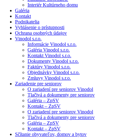
Interiér Kultúrneho domu
Galéria
Kontakt
Podnikatelia
Vyhlásenie o prístupnosti
Ochrana osobných údajov
Vinodol s.r.o.
Informácie Vinodol s.r.o.
Galéria Vinodol s.r.o.
Kontakt Vinodol s.r.o.
Dokumenty Vinodol s.r.o.
Faktúry Vinodol s.r.o.
Objednávky Vinodol s.r.o.
Zmluvy Vinodol s.r.o.
Zariadenie pre seniorov
O zariadení pre seniorov Vinodol
Tlačivá a dokumenty pre seniorov
Galéria – ZpSV
Kontakt – ZpSV
O zariadení pre seniorov Vinodol
Tlačivá a dokumenty pre seniorov
Galéria – ZpSV
Kontakt – ZpSV
Sčítanie obyvateľov, domov a bytov