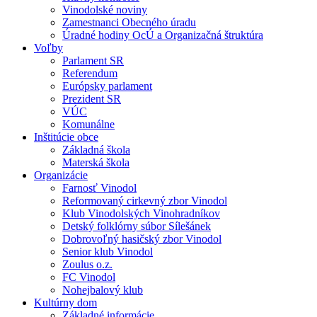
Vinodolské noviny
Zamestnanci Obecného úradu
Úradné hodiny OcÚ a Organizačná štruktúra
Voľby
Parlament SR
Referendum
Európsky parlament
Prezident SR
VÚC
Komunálne
Inštitúcie obce
Základná škola
Materská škola
Organizácie
Farnosť Vinodol
Reformovaný cirkevný zbor Vinodol
Klub Vinodolských Vinohradníkov
Detský folklórny súbor Sílešánek
Dobrovoľný hasičský zbor Vinodol
Senior klub Vinodol
Zoulus o.z.
FC Vinodol
Nohejbalový klub
Kultúrny dom
Základné informácie