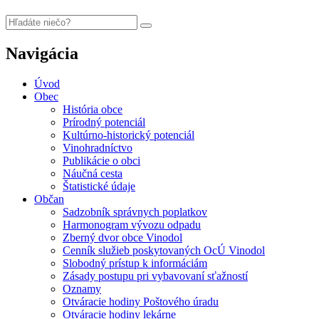
Navigácia
Úvod
Obec
História obce
Prírodný potenciál
Kultúrno-historický potenciál
Vinohradníctvo
Publikácie o obci
Náučná cesta
Štatistické údaje
Občan
Sadzobník správnych poplatkov
Harmonogram vývozu odpadu
Zberný dvor obce Vinodol
Cenník služieb poskytovaných OcÚ Vinodol
Slobodný prístup k informáciám
Zásady postupu pri vybavovaní sťažností
Oznamy
Otváracie hodiny Poštového úradu
Otváracie hodiny lekárne