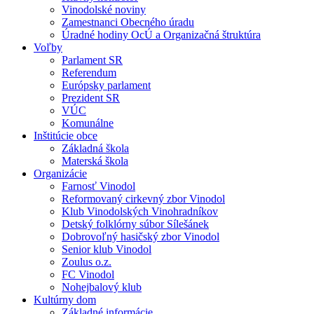
Vinodolské noviny
Zamestnanci Obecného úradu
Úradné hodiny OcÚ a Organizačná štruktúra
Voľby
Parlament SR
Referendum
Európsky parlament
Prezident SR
VÚC
Komunálne
Inštitúcie obce
Základná škola
Materská škola
Organizácie
Farnosť Vinodol
Reformovaný cirkevný zbor Vinodol
Klub Vinodolských Vinohradníkov
Detský folklórny súbor Sílešánek
Dobrovoľný hasičský zbor Vinodol
Senior klub Vinodol
Zoulus o.z.
FC Vinodol
Nohejbalový klub
Kultúrny dom
Základné informácie