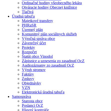
Ordinačné hodiny všeobecného lekára
Otváracie hodiny Obecnej knižnice
Tlačivá
Úradná tabuľa
Majetkové transfery
PHRaSR
Územný plán
Komunitný plán sociálnych služieb
Výročná správa obce
Záverečný účet
Projekty
Rozpočet
Štatút obce Vinodol
Zápisnice a uznesenia zo zasadnutí OcZ
Audiozáznamy zo zasadnutí OcZ
Výrub stromov
Faktúry
Zmluvy
Objednávky
VZN
Elektronická úradná tabuľa
Samospráva
Starosta obce
Poslanci OcZ
Hlavný kontrolór