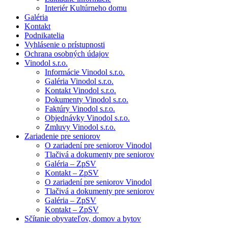
Interiér Kultúrneho domu
Galéria
Kontakt
Podnikatelia
Vyhlásenie o prístupnosti
Ochrana osobných údajov
Vinodol s.r.o.
Informácie Vinodol s.r.o.
Galéria Vinodol s.r.o.
Kontakt Vinodol s.r.o.
Dokumenty Vinodol s.r.o.
Faktúry Vinodol s.r.o.
Objednávky Vinodol s.r.o.
Zmluvy Vinodol s.r.o.
Zariadenie pre seniorov
O zariadení pre seniorov Vinodol
Tlačivá a dokumenty pre seniorov
Galéria – ZpSV
Kontakt – ZpSV
O zariadení pre seniorov Vinodol
Tlačivá a dokumenty pre seniorov
Galéria – ZpSV
Kontakt – ZpSV
Sčítanie obyvateľov, domov a bytov