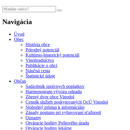
Navigácia
Úvod
Obec
História obce
Prírodný potenciál
Kultúrno-historický potenciál
Vinohradníctvo
Publikácie o obci
Náučná cesta
Štatistické údaje
Občan
Sadzobník správnych poplatkov
Harmonogram vývozu odpadu
Zberný dvor obce Vinodol
Cenník služieb poskytovaných OcÚ Vinodol
Slobodný prístup k informáciám
Zásady postupu pri vybavovaní sťažností
Oznamy
Otváracie hodiny Poštového úradu
Otváracie hodiny lekárne