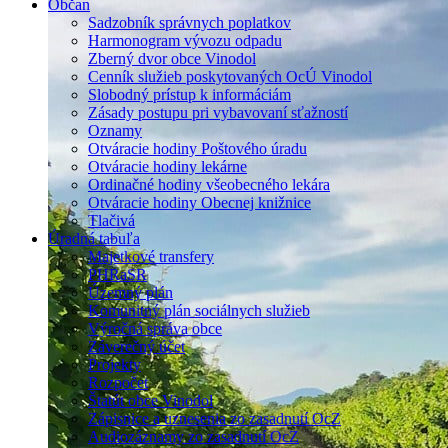
Občan
Sadzobník správnych poplatkov
Harmonogram vývozu odpadu
Zberný dvor obce Vinodol
Cenník služieb poskytovaných OcÚ Vinodol
Slobodný prístup k informáciám
Zásady postupu pri vybavovaní sťažností
Oznamy
Otváracie hodiny Poštového úradu
Otváracie hodiny lekárne
Ordinačné hodiny všeobecného lekára
Otváracie hodiny Obecnej knižnice
Tlačivá
Úradná tabuľa
Majetkové transfery
PHRaSR
Územný plán
Komunitný plán sociálnych služieb
Výročná správa obce
Záverečný účet
Projekty
Rozpočet
Štatút obce Vinodol
Zápisnice a uznesenia zo zasadnutí OcZ
Audiozáznamy zo zasadnutí OcZ