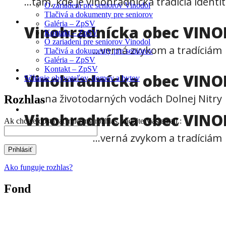
...tam, kde je vinohradnícka tradícia identi
O zariadení pre seniorov Vinodol
Tlačivá a dokumenty pre seniorov
Galéria – ZpSV
Vinohradnícka obec VIN
Kontakt – ZpSV
O zariadení pre seniorov Vinodol
...verná zvykom a tradíciám
Tlačivá a dokumenty pre seniorov
Galéria – ZpSV
Kontakt – ZpSV
Vinohradnícka obec VIN
Sčítanie obyvateľov, domov a bytov
...na životodarných vodách Dolnej Nitry
Rozhlas
Vinohradnícka obec VIN
Ak chcete dostávať miestny rozhlas, zadajte Váš email.:
...verná zvykom a tradíciám
Ako funguje rozhlas?
Fond