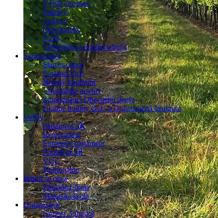
Výrub stromov
Faktúry
Zmluvy
Objednávky
VZN
Elektronická úradná tabuľa
Samospráva
Starosta obce
Poslanci OcZ
Hlavný kontrolór
Vinodolské noviny
Zamestnanci Obecného úradu
Úradné hodiny OcÚ a Organizačná štruktúra
Voľby
Parlament SR
Referendum
Európsky parlament
Prezident SR
VÚC
Komunálne
Inštitúcie obce
Základná škola
Materská škola
Organizácie
Farnosť Vinodol