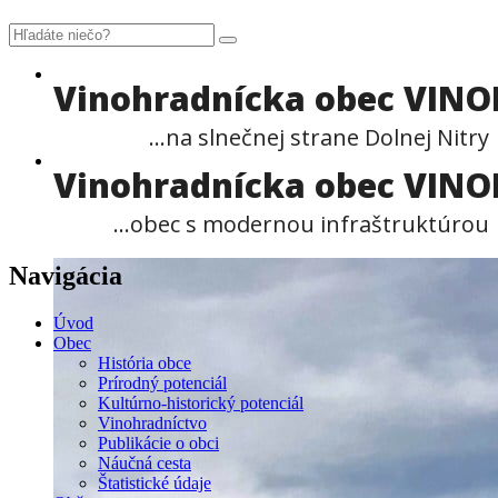
Vinohradnícka obec VIN
...na slnečnej strane Dolnej Nitry
Vinohradnícka obec VIN
...obec s modernou infraštruktúrou
Navigácia
Úvod
Obec
História obce
Prírodný potenciál
Kultúrno-historický potenciál
Vinohradníctvo
Publikácie o obci
Náučná cesta
Štatistické údaje