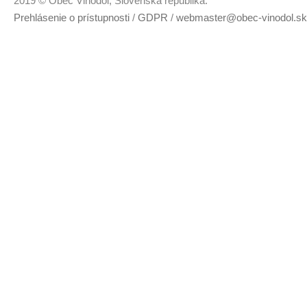
2019 © Obec Vinodol, Slovenská republika.
Prehlásenie o prístupnosti
/
GDPR
/
webmaster@obec-vinodol.sk