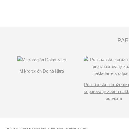
PAR
Mikroregión Dolná Nitra
Ponitrianske združenie 
separovaný zber a nakl
odpadmi