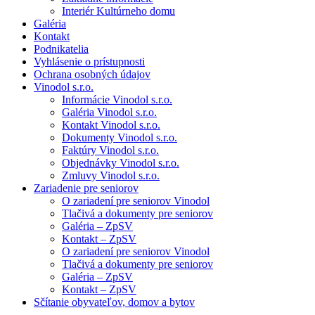
Interiér Kultúrneho domu
Galéria
Kontakt
Podnikatelia
Vyhlásenie o prístupnosti
Ochrana osobných údajov
Vinodol s.r.o.
Informácie Vinodol s.r.o.
Galéria Vinodol s.r.o.
Kontakt Vinodol s.r.o.
Dokumenty Vinodol s.r.o.
Faktúry Vinodol s.r.o.
Objednávky Vinodol s.r.o.
Zmluvy Vinodol s.r.o.
Zariadenie pre seniorov
O zariadení pre seniorov Vinodol
Tlačivá a dokumenty pre seniorov
Galéria – ZpSV
Kontakt – ZpSV
O zariadení pre seniorov Vinodol
Tlačivá a dokumenty pre seniorov
Galéria – ZpSV
Kontakt – ZpSV
Sčítanie obyvateľov, domov a bytov