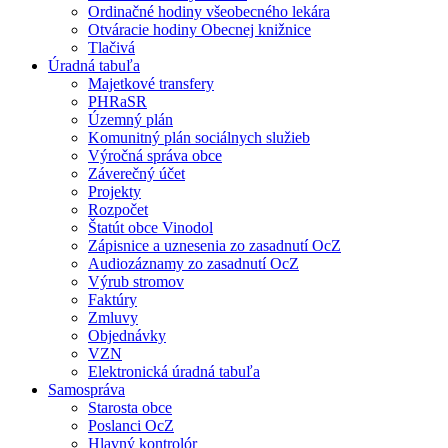
Ordinačné hodiny všeobecného lekára
Otváracie hodiny Obecnej knižnice
Tlačivá
Úradná tabuľa
Majetkové transfery
PHRaSR
Územný plán
Komunitný plán sociálnych služieb
Výročná správa obce
Záverečný účet
Projekty
Rozpočet
Štatút obce Vinodol
Zápisnice a uznesenia zo zasadnutí OcZ
Audiozáznamy zo zasadnutí OcZ
Výrub stromov
Faktúry
Zmluvy
Objednávky
VZN
Elektronická úradná tabuľa
Samospráva
Starosta obce
Poslanci OcZ
Hlavný kontrolór