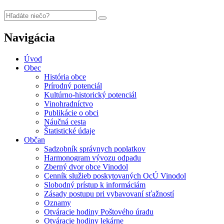
Navigácia
Úvod
Obec
História obce
Prírodný potenciál
Kultúrno-historický potenciál
Vinohradníctvo
Publikácie o obci
Náučná cesta
Štatistické údaje
Občan
Sadzobník správnych poplatkov
Harmonogram vývozu odpadu
Zberný dvor obce Vinodol
Cenník služieb poskytovaných OcÚ Vinodol
Slobodný prístup k informáciám
Zásady postupu pri vybavovaní sťažností
Oznamy
Otváracie hodiny Poštového úradu
Otváracie hodiny lekárne