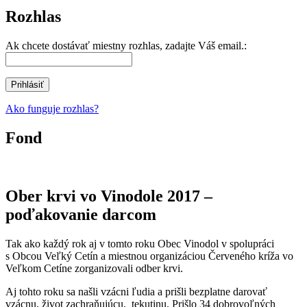
Rozhlas
Ak chcete dostávať miestny rozhlas, zadajte Váš email.:
Ako funguje rozhlas?
Fond
Ober krvi vo Vinodole 2017 –
poďakovanie darcom
Tak ako každý rok aj v tomto roku Obec Vinodol v spolupráci
s Obcou Veľký Cetín a miestnou organizáciou Červeného kríža vo
Veľkom Cetíne zorganizovali odber krvi.
Aj tohto roku sa našli vzácni ľudia a prišli bezplatne darovať
vzácnu, život zachraňujúcu, tekutinu. Prišlo 34 dobrovoľných