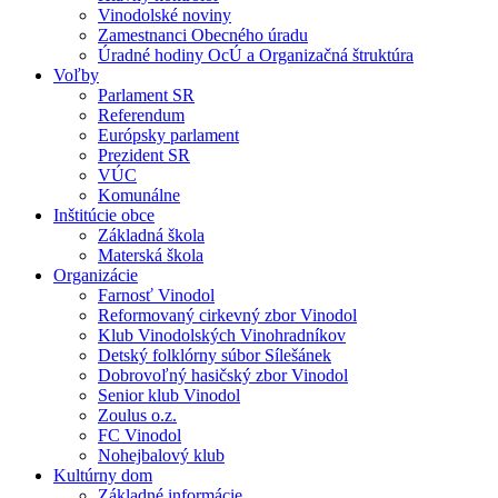
Vinodolské noviny
Zamestnanci Obecného úradu
Úradné hodiny OcÚ a Organizačná štruktúra
Voľby
Parlament SR
Referendum
Európsky parlament
Prezident SR
VÚC
Komunálne
Inštitúcie obce
Základná škola
Materská škola
Organizácie
Farnosť Vinodol
Reformovaný cirkevný zbor Vinodol
Klub Vinodolských Vinohradníkov
Detský folklórny súbor Sílešánek
Dobrovoľný hasičský zbor Vinodol
Senior klub Vinodol
Zoulus o.z.
FC Vinodol
Nohejbalový klub
Kultúrny dom
Základné informácie