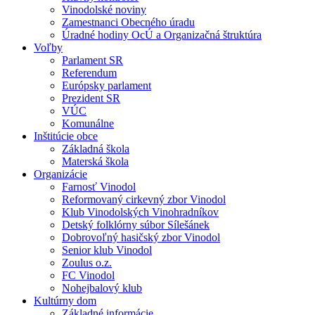
Vinodolské noviny
Zamestnanci Obecného úradu
Úradné hodiny OcÚ a Organizačná štruktúra
Voľby
Parlament SR
Referendum
Európsky parlament
Prezident SR
VÚC
Komunálne
Inštitúcie obce
Základná škola
Materská škola
Organizácie
Farnosť Vinodol
Reformovaný cirkevný zbor Vinodol
Klub Vinodolských Vinohradníkov
Detský folklórny súbor Sílešánek
Dobrovoľný hasičský zbor Vinodol
Senior klub Vinodol
Zoulus o.z.
FC Vinodol
Nohejbalový klub
Kultúrny dom
Základné informácie