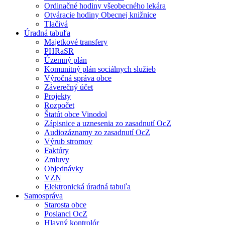
Ordinačné hodiny všeobecného lekára
Otváracie hodiny Obecnej knižnice
Tlačivá
Úradná tabuľa
Majetkové transfery
PHRaSR
Územný plán
Komunitný plán sociálnych služieb
Výročná správa obce
Záverečný účet
Projekty
Rozpočet
Štatút obce Vinodol
Zápisnice a uznesenia zo zasadnutí OcZ
Audiozáznamy zo zasadnutí OcZ
Výrub stromov
Faktúry
Zmluvy
Objednávky
VZN
Elektronická úradná tabuľa
Samospráva
Starosta obce
Poslanci OcZ
Hlavný kontrolór