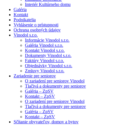
Interiér Kultúrneho domu
Galéria
Kontakt
Podnikatelia
Vyhlásenie o prístupnosti
Ochrana osobných údajov
Vinodol s.r.o.
Informácie Vinodol s.r.o.
Galéria Vinodol s.r.o.
Kontakt Vinodol s.r.o.
Dokumenty Vinodol s.r.o.
Faktúry Vinodol s.r.o.
Objednávky Vinodol s.r.o.
Zmluvy Vinodol s.r.o.
Zariadenie pre seniorov
O zariadení pre seniorov Vinodol
Tlačivá a dokumenty pre seniorov
Galéria – ZpSV
Kontakt – ZpSV
O zariadení pre seniorov Vinodol
Tlačivá a dokumenty pre seniorov
Galéria – ZpSV
Kontakt – ZpSV
Sčítanie obyvateľov, domov a bytov