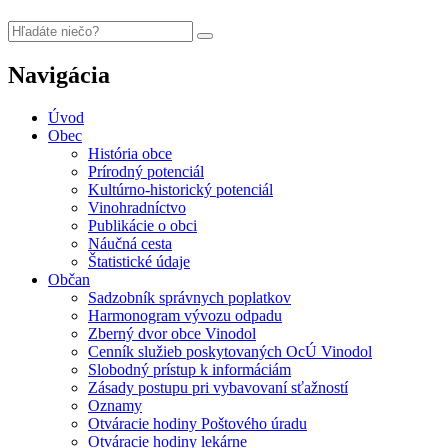
Navigácia
Úvod
Obec
História obce
Prírodný potenciál
Kultúrno-historický potenciál
Vinohradníctvo
Publikácie o obci
Náučná cesta
Štatistické údaje
Občan
Sadzobník správnych poplatkov
Harmonogram vývozu odpadu
Zberný dvor obce Vinodol
Cenník služieb poskytovaných OcÚ Vinodol
Slobodný prístup k informáciám
Zásady postupu pri vybavovaní sťažností
Oznamy
Otváracie hodiny Poštového úradu
Otváracie hodiny lekárne