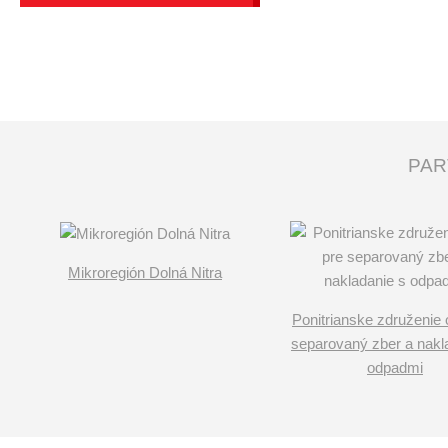
PAR
Mikroregión Dolná Nitra
Ponitrianske združenie 
separovaný zber a nakl
odpadmi