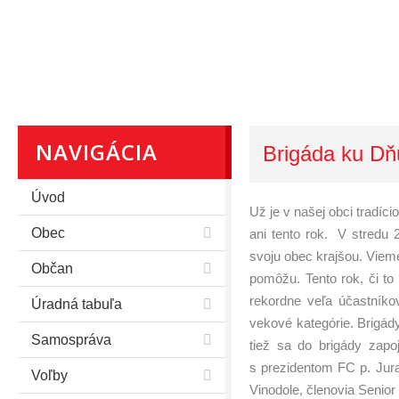
NAVIGÁCIA
Brigáda ku D
Úvod
Už je v našej obci tradíci
Obec
ani tento rok. V stredu 2
svoju obec krajšou. Vieme,
Občan
pomôžu. Tento rok, či to 
rekordne veľa účastníko
Úradná tabuľa
vekové kategórie. Brigád
Samospráva
tiež sa do brigády zapoj
s prezidentom FC p. Jur
Voľby
Vinodole, členovia Senio