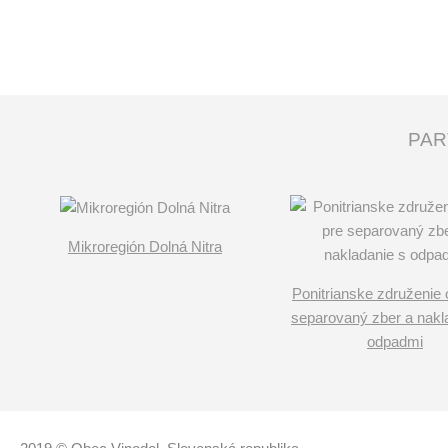
PAR
Mikroregión Dolná Nitra
Ponitrianske združenie 
separovaný zber a nakl
odpadmi