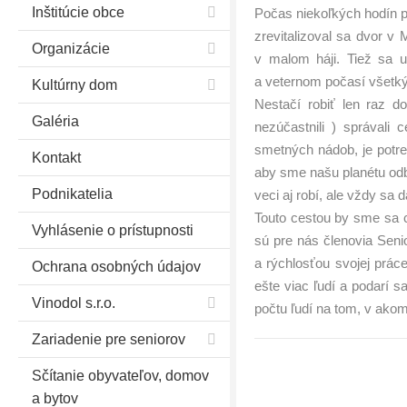
Inštitúcie obce
Počas niekoľkých hodín pr
zrevitalizoval sa dvor v
Organizácie
v malom háji. Tiež sa u
a veternom počasí všetk
Kultúrny dom
Nestačí robiť len raz d
Galéria
nezúčastnili ) správali
smetných nádob, je potre
Kontakt
aby sme našu planétu odbr
Podnikatelia
veci aj robí, ale vždy sa d
Touto cestou by sme sa 
Vyhlásenie o prístupnosti
sú pre nás členovia Senio
a rýchlosťou svojej prác
Ochrana osobných údajov
ešte viac ľudí a podarí 
Vinodol s.r.o.
počtu ľudí na tom, v akom
Zariadenie pre seniorov
Sčítanie obyvateľov, domov
a bytov