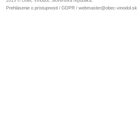
2019 © Obec Vinodol, Slovenská republika.
Prehlásenie o prístupnosti
/
GDPR
/
webmaster@obec-vinodol.sk