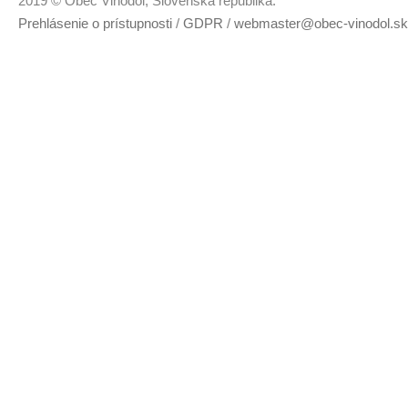
2019 © Obec Vinodol, Slovenská republika.
Prehlásenie o prístupnosti
/
GDPR
/
webmaster@obec-vinodol.sk