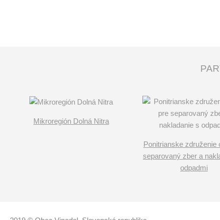
PAR
Mikroregión Dolná Nitra
Ponitrianske združenie 
separovaný zber a nakl
odpadmi