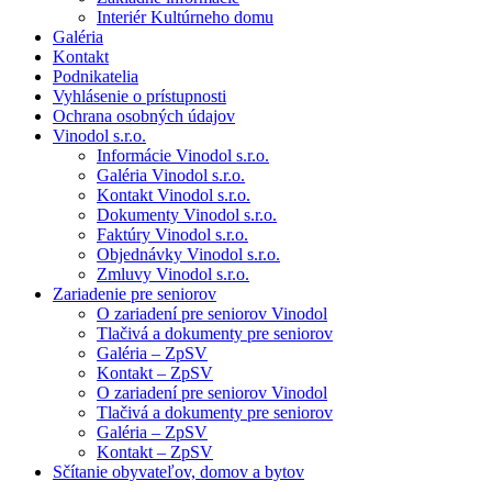
Interiér Kultúrneho domu
Galéria
Kontakt
Podnikatelia
Vyhlásenie o prístupnosti
Ochrana osobných údajov
Vinodol s.r.o.
Informácie Vinodol s.r.o.
Galéria Vinodol s.r.o.
Kontakt Vinodol s.r.o.
Dokumenty Vinodol s.r.o.
Faktúry Vinodol s.r.o.
Objednávky Vinodol s.r.o.
Zmluvy Vinodol s.r.o.
Zariadenie pre seniorov
O zariadení pre seniorov Vinodol
Tlačivá a dokumenty pre seniorov
Galéria – ZpSV
Kontakt – ZpSV
O zariadení pre seniorov Vinodol
Tlačivá a dokumenty pre seniorov
Galéria – ZpSV
Kontakt – ZpSV
Sčítanie obyvateľov, domov a bytov