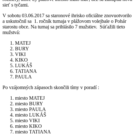
sieť s tyčami.
V sobotu 03.06.2017 sa staronové ihrisko oficiálne znovuotvorilo
a uskutočnil sa 1. ročník turnaja v plážovom volejbale o Pohár
starostu obce. Na turnaj sa prihlásilo 7 mužstiev. Súťažili tieto
mužstvá:
MATEJ
BURY
VIKI
KIKO
LUKÁŠ
TATIANA
PAULA
Po vzájomných zápasoch skončili tímy v poradí :
miesto MATEJ
miesto BURY
miesto PAULA
miesto LUKÁŠ
miesto VIKI
miesto KIKO
miesto TATIANA