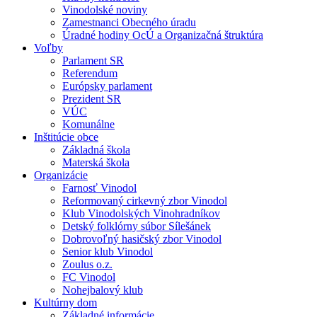
Vinodolské noviny
Zamestnanci Obecného úradu
Úradné hodiny OcÚ a Organizačná štruktúra
Voľby
Parlament SR
Referendum
Európsky parlament
Prezident SR
VÚC
Komunálne
Inštitúcie obce
Základná škola
Materská škola
Organizácie
Farnosť Vinodol
Reformovaný cirkevný zbor Vinodol
Klub Vinodolských Vinohradníkov
Detský folklórny súbor Sílešánek
Dobrovoľný hasičský zbor Vinodol
Senior klub Vinodol
Zoulus o.z.
FC Vinodol
Nohejbalový klub
Kultúrny dom
Základné informácie