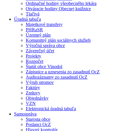
Ordinačné hodiny všeobecného lekára
Otváracie hodiny Obecnej knižnice
Tlačivá
Úradná tabuľa
Majetkové transfery
PHRaSR
Územný plán
Komunitný plán sociálnych služieb
Výročná správa obce
Záverečný účet
Projekty
Rozpočet
Štatút obce Vinodol
Zápisnice a uznesenia zo zasadnutí OcZ
Audiozáznamy zo zasadnutí OcZ
Výrub stromov
Faktúry
Zmluvy
Objednávky
VZN
Elektronická úradná tabuľa
Samospráva
Starosta obce
Poslanci OcZ
Hlavný kontrolór