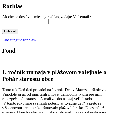
Rozhlas
Ak chcete dostávať miestny rozhlas, zadajte Váš email.:
Ako funguje rozhlas?
Fond
1. ročník turnaja v plážovom volejbale o
Pohár starostu obce
Tento rok Deň detí pripadol na štvrtok. Deti v Materskej škole vo
Vinodole sa už od rána tešili z novej trampolíny, ktorú pre nich
zabezpečil pán starosta. A mali z toho naozaj veľkú radosť.
V tomto roku sme sa snažili potešiť aj „väčšie deti“ a preto sa
v športovom areáli zrekonštruovalo plážové ihrisko. Dnes má už
rozmery, ktoré by plážové ihrisko malo mať, tiež sa zakúpila nová