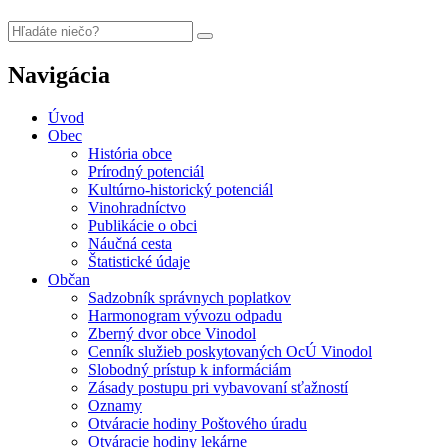
Navigácia
Úvod
Obec
História obce
Prírodný potenciál
Kultúrno-historický potenciál
Vinohradníctvo
Publikácie o obci
Náučná cesta
Štatistické údaje
Občan
Sadzobník správnych poplatkov
Harmonogram vývozu odpadu
Zberný dvor obce Vinodol
Cenník služieb poskytovaných OcÚ Vinodol
Slobodný prístup k informáciám
Zásady postupu pri vybavovaní sťažností
Oznamy
Otváracie hodiny Poštového úradu
Otváracie hodiny lekárne