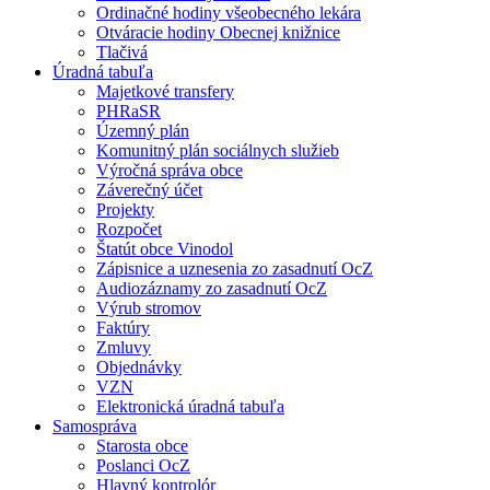
Ordinačné hodiny všeobecného lekára
Otváracie hodiny Obecnej knižnice
Tlačivá
Úradná tabuľa
Majetkové transfery
PHRaSR
Územný plán
Komunitný plán sociálnych služieb
Výročná správa obce
Záverečný účet
Projekty
Rozpočet
Štatút obce Vinodol
Zápisnice a uznesenia zo zasadnutí OcZ
Audiozáznamy zo zasadnutí OcZ
Výrub stromov
Faktúry
Zmluvy
Objednávky
VZN
Elektronická úradná tabuľa
Samospráva
Starosta obce
Poslanci OcZ
Hlavný kontrolór