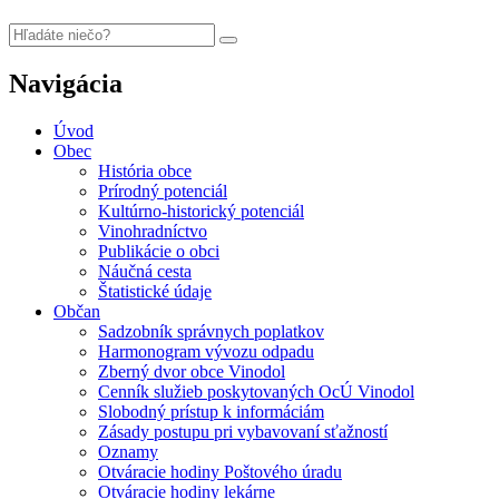
Navigácia
Úvod
Obec
História obce
Prírodný potenciál
Kultúrno-historický potenciál
Vinohradníctvo
Publikácie o obci
Náučná cesta
Štatistické údaje
Občan
Sadzobník správnych poplatkov
Harmonogram vývozu odpadu
Zberný dvor obce Vinodol
Cenník služieb poskytovaných OcÚ Vinodol
Slobodný prístup k informáciám
Zásady postupu pri vybavovaní sťažností
Oznamy
Otváracie hodiny Poštového úradu
Otváracie hodiny lekárne