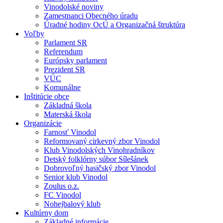
Vinodolské noviny
Zamestnanci Obecného úradu
Úradné hodiny OcÚ a Organizačná štruktúra
Voľby
Parlament SR
Referendum
Európsky parlament
Prezident SR
VÚC
Komunálne
Inštitúcie obce
Základná škola
Materská škola
Organizácie
Farnosť Vinodol
Reformovaný cirkevný zbor Vinodol
Klub Vinodolských Vinohradníkov
Detský folklórny súbor Sílešánek
Dobrovoľný hasičský zbor Vinodol
Senior klub Vinodol
Zoulus o.z.
FC Vinodol
Nohejbalový klub
Kultúrny dom
Základné informácie