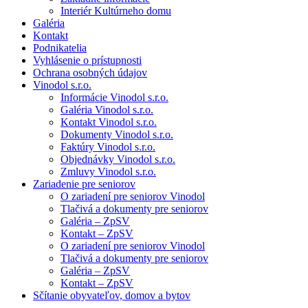
Interiér Kultúrneho domu
Galéria
Kontakt
Podnikatelia
Vyhlásenie o prístupnosti
Ochrana osobných údajov
Vinodol s.r.o.
Informácie Vinodol s.r.o.
Galéria Vinodol s.r.o.
Kontakt Vinodol s.r.o.
Dokumenty Vinodol s.r.o.
Faktúry Vinodol s.r.o.
Objednávky Vinodol s.r.o.
Zmluvy Vinodol s.r.o.
Zariadenie pre seniorov
O zariadení pre seniorov Vinodol
Tlačivá a dokumenty pre seniorov
Galéria – ZpSV
Kontakt – ZpSV
O zariadení pre seniorov Vinodol
Tlačivá a dokumenty pre seniorov
Galéria – ZpSV
Kontakt – ZpSV
Sčítanie obyvateľov, domov a bytov