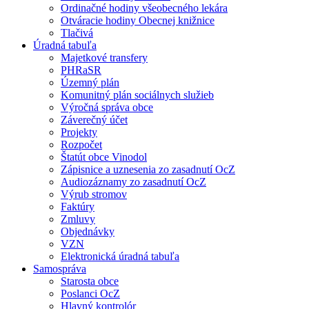
Ordinačné hodiny všeobecného lekára
Otváracie hodiny Obecnej knižnice
Tlačivá
Úradná tabuľa
Majetkové transfery
PHRaSR
Územný plán
Komunitný plán sociálnych služieb
Výročná správa obce
Záverečný účet
Projekty
Rozpočet
Štatút obce Vinodol
Zápisnice a uznesenia zo zasadnutí OcZ
Audiozáznamy zo zasadnutí OcZ
Výrub stromov
Faktúry
Zmluvy
Objednávky
VZN
Elektronická úradná tabuľa
Samospráva
Starosta obce
Poslanci OcZ
Hlavný kontrolór