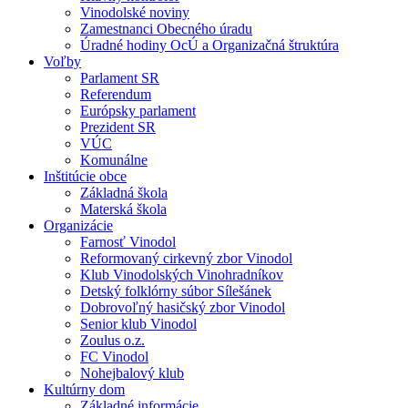
Vinodolské noviny
Zamestnanci Obecného úradu
Úradné hodiny OcÚ a Organizačná štruktúra
Voľby
Parlament SR
Referendum
Európsky parlament
Prezident SR
VÚC
Komunálne
Inštitúcie obce
Základná škola
Materská škola
Organizácie
Farnosť Vinodol
Reformovaný cirkevný zbor Vinodol
Klub Vinodolských Vinohradníkov
Detský folklórny súbor Sílešánek
Dobrovoľný hasičský zbor Vinodol
Senior klub Vinodol
Zoulus o.z.
FC Vinodol
Nohejbalový klub
Kultúrny dom
Základné informácie