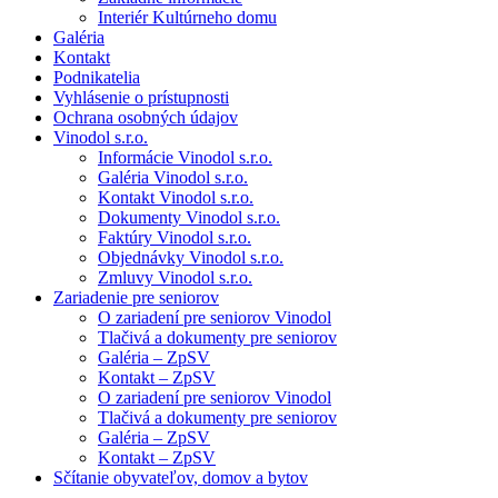
Interiér Kultúrneho domu
Galéria
Kontakt
Podnikatelia
Vyhlásenie o prístupnosti
Ochrana osobných údajov
Vinodol s.r.o.
Informácie Vinodol s.r.o.
Galéria Vinodol s.r.o.
Kontakt Vinodol s.r.o.
Dokumenty Vinodol s.r.o.
Faktúry Vinodol s.r.o.
Objednávky Vinodol s.r.o.
Zmluvy Vinodol s.r.o.
Zariadenie pre seniorov
O zariadení pre seniorov Vinodol
Tlačivá a dokumenty pre seniorov
Galéria – ZpSV
Kontakt – ZpSV
O zariadení pre seniorov Vinodol
Tlačivá a dokumenty pre seniorov
Galéria – ZpSV
Kontakt – ZpSV
Sčítanie obyvateľov, domov a bytov