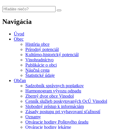
Navigácia
Úvod
Obec
História obce
Prírodný potenciál
Kultúrno-historický potenciál
Vinohradníctvo
Publikácie o obci
Náučná cesta
Štatistické údaje
Občan
Sadzobník správnych poplatkov
Harmonogram vývozu odpadu
Zberný dvor obce Vinodol
Cenník služieb poskytovaných OcÚ Vinodol
Slobodný prístup k informáciám
Zásady postupu pri vybavovaní sťažností
Oznamy
Otváracie hodiny Poštového úradu
Otváracie hodiny lekárne