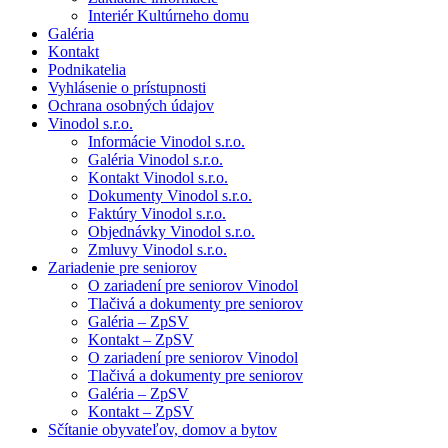
Interiér Kultúrneho domu
Galéria
Kontakt
Podnikatelia
Vyhlásenie o prístupnosti
Ochrana osobných údajov
Vinodol s.r.o.
Informácie Vinodol s.r.o.
Galéria Vinodol s.r.o.
Kontakt Vinodol s.r.o.
Dokumenty Vinodol s.r.o.
Faktúry Vinodol s.r.o.
Objednávky Vinodol s.r.o.
Zmluvy Vinodol s.r.o.
Zariadenie pre seniorov
O zariadení pre seniorov Vinodol
Tlačivá a dokumenty pre seniorov
Galéria – ZpSV
Kontakt – ZpSV
O zariadení pre seniorov Vinodol
Tlačivá a dokumenty pre seniorov
Galéria – ZpSV
Kontakt – ZpSV
Sčítanie obyvateľov, domov a bytov