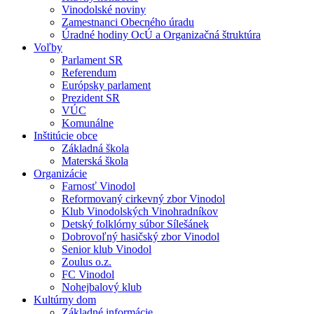
Vinodolské noviny
Zamestnanci Obecného úradu
Úradné hodiny OcÚ a Organizačná štruktúra
Voľby
Parlament SR
Referendum
Európsky parlament
Prezident SR
VÚC
Komunálne
Inštitúcie obce
Základná škola
Materská škola
Organizácie
Farnosť Vinodol
Reformovaný cirkevný zbor Vinodol
Klub Vinodolských Vinohradníkov
Detský folklórny súbor Sílešánek
Dobrovoľný hasičský zbor Vinodol
Senior klub Vinodol
Zoulus o.z.
FC Vinodol
Nohejbalový klub
Kultúrny dom
Základné informácie