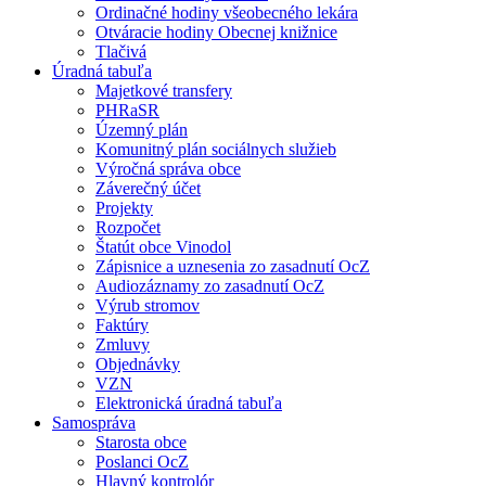
Ordinačné hodiny všeobecného lekára
Otváracie hodiny Obecnej knižnice
Tlačivá
Úradná tabuľa
Majetkové transfery
PHRaSR
Územný plán
Komunitný plán sociálnych služieb
Výročná správa obce
Záverečný účet
Projekty
Rozpočet
Štatút obce Vinodol
Zápisnice a uznesenia zo zasadnutí OcZ
Audiozáznamy zo zasadnutí OcZ
Výrub stromov
Faktúry
Zmluvy
Objednávky
VZN
Elektronická úradná tabuľa
Samospráva
Starosta obce
Poslanci OcZ
Hlavný kontrolór