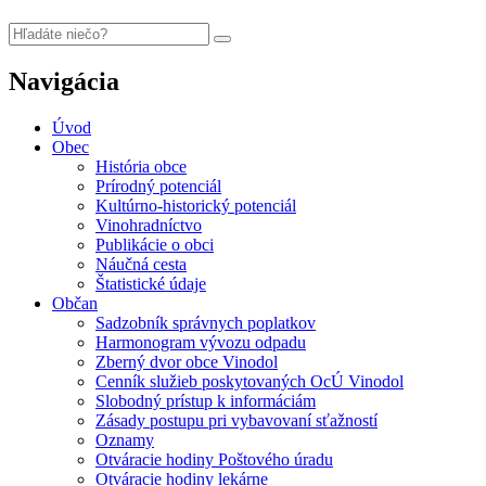
Navigácia
Úvod
Obec
História obce
Prírodný potenciál
Kultúrno-historický potenciál
Vinohradníctvo
Publikácie o obci
Náučná cesta
Štatistické údaje
Občan
Sadzobník správnych poplatkov
Harmonogram vývozu odpadu
Zberný dvor obce Vinodol
Cenník služieb poskytovaných OcÚ Vinodol
Slobodný prístup k informáciám
Zásady postupu pri vybavovaní sťažností
Oznamy
Otváracie hodiny Poštového úradu
Otváracie hodiny lekárne